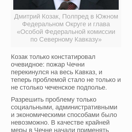
Дмитрий Козак, Полпред в Южном
Федеральном Округе и глава
«Особой Федеральной комиссии
по Северному Кавказу»
Козак только констатировал
очевидное: пожар Чечни
перекинулся на весь Кавказ, и
теперь проблемой стало не только и
не столько чеченское подполье.
Разрешить проблему только
социальными, административными
и экономическими способами было
невозможно. В качестве крайней
меры в Чечне начали применять