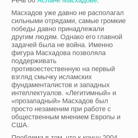
Речь об
Аслане Масхадове
.
Масхадов уже давно не располагал
сильными отрядами, самые громкие
победы давно принадлежали
другим людям. Однако его главной
задачей была не война. Именно
фигура Масхадова позволяла
поддерживать
противоестественную на первый
взгляд смычку исламских
фундаменталистов и западных
интеллектуалов. «Легитимный» и
«прозападный» Масхадов был
просто незаменим при работе с
общественным мнением Европы и
США.
Проблема в том, что к концу 2004