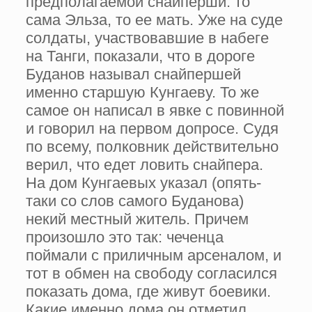
предполагаемой снайперши: то
сама Эльза, то ее мать. Уже на суде
солдаты, участвовавшие в набеге
на Танги, показали, что в дороге
Буданов называл снайпершей
именно старшую Кунгаеву. То же
самое он написал в явке с повинной
и говорил на первом допросе. Судя
по всему, полковник действительно
верил, что едет ловить снайпера.
На дом Кунгаевых указал (опять-
таки со слов самого Буданова)
некий местный житель. Причем
произошло это так: чеченца
поймали с приличным арсеналом, и
тот в обмен на свободу согласился
показать дома, где живут боевики.
Какие именно дома он отметил,