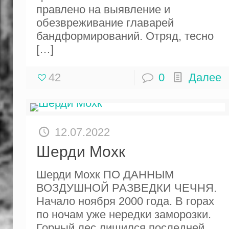
правлено на выявление и
обезвре­живание главарей
бандформирова­ний. Отряд, тесно
[…]
42
0
Далее
12.07.2022
Шерди Мохк
Шерди Мохк ПО ДАННЫМ
ВОЗДУШНОЙ РАЗВЕДКИ ЧЕЧНЯ.
Начало ноября 2000 года. В горах
по ночам уже нередки заморозки.
Горный лес лишился последней