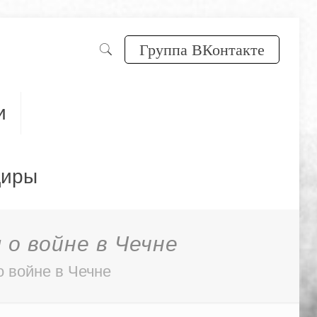
Группа ВКонтакте
и
диры
 о войне в Чечне
о войне в Чечне