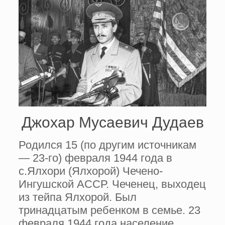
Джохар Мусаевич Дудаев
Родился 15 (по другим источникам
— 23-го) февраля 1944 года в
с.Ялхори (Ялхорой) Чечено-
Ингушской АССР. Чеченец, выходец
из тейпа Ялхорой. Был
тринадцатым ребенком в семье. 23
февраля 1944 года население