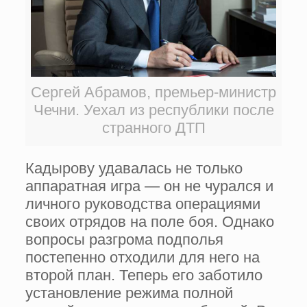
Сергей Абрамов, премьер-министр
Чечни. Уехал из республики после
странного ДТП
Кадырову удавалась не только
аппаратная игра — он не чурался и
личного руководства операциями
своих отрядов на поле боя. Однако
вопросы разгрома подполья
постепенно отходили для него на
второй план. Теперь его заботило
установление режима полной