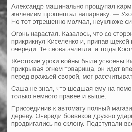
Александр машинально прощупал карман
жалением прошептал напарнику: — Уход
Но тот отрешенно молчал, неуклюже си
Огонь нарастал. Казалось, что со сто­р
прикрик­нул Киселенко и, припав щекой 
очере­ди. Те снова залегли, и тогда Кос
Жестокие уроки войны были усвоены Кис
прикрывая огнем товарища, он идет впе
перед вражьей сворой, мог рассчитыва
Саша не знал, что шедшая ему на помощ
только немного правее и выше.
Присоединив к автомату полный магазин
дереву. Очереди боевиков дружно удар
продвига­лись по склону. Подступали вс