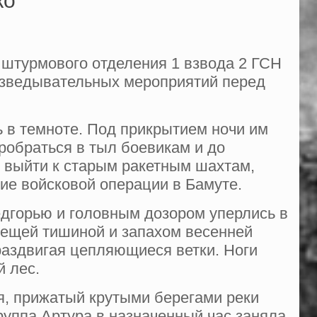
ко
р штурмового отделения 1 взвода 2 ГСН
разведывательных мероприятий перед
ь в темноте. Под прикрытием ночи им
ро­браться в тыл боевикам и до
 вый­ти к старым ракетным шахтам,
ние войсковой операции в Бамуте.
дгорью и головным дозором упер­лись в
вещей тишиной и запахом ве­сенней
аздвигая цепляющиеся вет­ки. Ноги
й лес.
ья, прижатый крутыми берегами ре­ки
группа Артура в назначенный час заняла