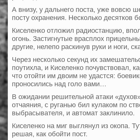
А внизу, у дальнего поста, уже вовсю ш
посту охранения. Несколько десятков бо
Киселенко отложил радиостанцию, впол
огонь. Застигнутые врасплох прицельн
другие, нелепо раскинув руки и ноги, ск
Через несколько секунд их замеша­тель
поутихла, и Киселенко почувствовал, ка
что отойти им двоим не удастся: боеви
проносились над голо­ вами…
В ожидании решительной атаки «ду­хов»
отчаяния, с руганью бил кула­ком по ст
выбрасывателя, и автомат заклинило.
Киселенко на миг выглянул из окопа. Ту
решая, как обойти пост.