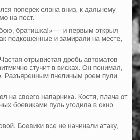
лся поперек слона вниз, к дальне­му
мо на пост.
бою, братишка!» — и первым от­крыл
ак подкошенные и замирали на месте,
 Частая отрывистая дробь автома­тов
ритмично стучит в висках. Он понимал,
но. Разъяренным пче­линым роем пули
л на своего напарника. Костя, плача от
ных боевиками пуль уго­дила в окно
овой. Боевики все не начинали атаку,