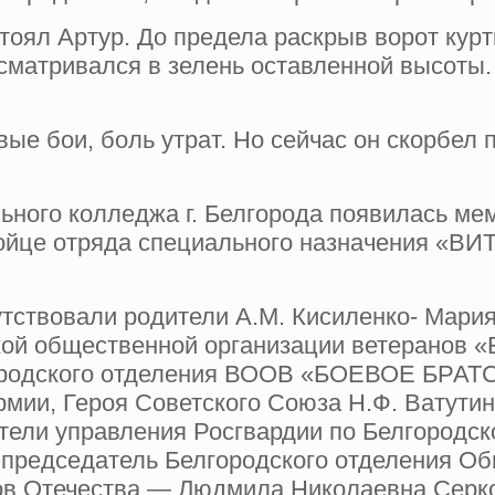
стоял Артур. До предела раскрыв во­рот курт
сматривался в зелень оставленной вы­соты. 
ые бои, боль утрат. Но сейчас он скорбел 
льного колледжа г. Белгорода появилась ме
ойце отряда специального назначения «ВИ
тствовали родители А.М. Кисиленко- Мари
ской общественной организации ветерано
городского отделения ВООВ «БОЕВОЕ БРАТ
рмии, Героя Советского Союза Н.Ф. Ватути
тели управления Росгвардии по Белгородск
 председатель Белгородского отделения О
ов Отечества — Людмила Николаевна Серко