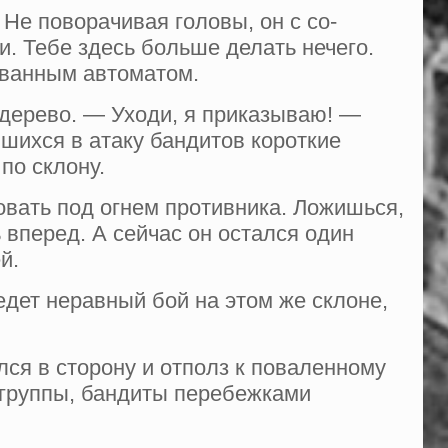
Не поворачивая головы, он с со­
 Тебе здесь больше де­лать нечего.
ованным автоматом.
е дерево. — Уходи, я приказываю! —
в­шихся в атаку бандитов короткие
 по склону.
вать под огнем противника. Ло­жишься,
 вперед. А сейчас он остался один
й.
едет неравный бой на этом же склоне,
лся в сторону и отполз к поваленному
 группы, бандиты перебежками