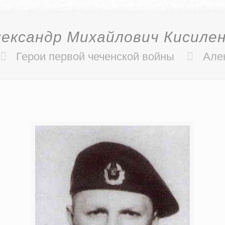
ександр Михайлович Кисиле
Герои первой чеченской войны
Але