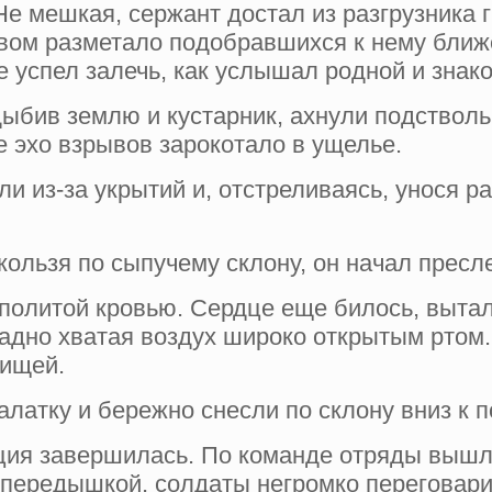
е мешкая, сержант достал из разгрузника гр
вом разметало подобравшихся к не­му ближ
 успел залечь, как услышал родной и зна­к
дыбив землю и кустарник, ахнули под­ствол
е эхо взрывов зарокотало в ущелье.
и из-за укрытий и, отстреливаясь, унося р
кользя по сыпучему склону, он начал прес
 политой кровью. Сердце еще билось, выталк
адно хватая воздух широко открытым ртом.
рищей.
алатку и бережно снесли по склону вниз к 
ция завершилась. По команде отряды вышли
 передышкой, солдаты негромко пе­реговари