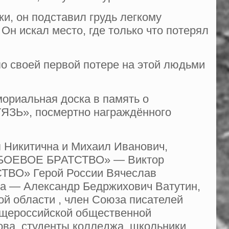
ки, он подставил грудь легкому
Он искал место, где только что по­терял
по своей первой потере на этой людьми
мориальная доска в память о
ТЯЗЬ», посмертно награждённого
я Никитична и Михаил Иванович,
в «БОЕВОЕ БРАТСТВО» — Виктор
СТВО» Герой России Вячеслав
на — Александр Бедржихович Ватутин,
ой области , член Союза писателей
бщероссийской общественной
ва, студенты колледжа, школьники,