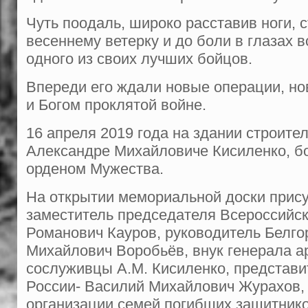
Чуть поодаль, широко расставив но­ги, 
весеннему ветерку и до боли в глазах в
одного из своих лучших бойцов.
Впереди его ждали новые операции, нов
и Богом проклятой войне.
16 апреля 2019 года на здании строите
Александре Михайловиче Кисиленко, б
орденом Мужества.
На открытии мемориальной доски прису
заместитель председателя Всероссий
Романович Кауров, руководитель Бел
Михайлович Воробьёв, внук генерала а
сослуживцы А.М. Кисиленко, представи
России- Василий Михайлович Журахов,
организации семей погибших защитник