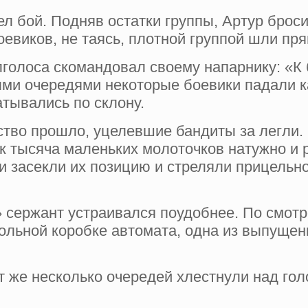
ел бой. Подняв остатки группы, Артур броси
евиков, не та­ясь, плотной группой шли пря
голоса скомандовал своему напарни­ку: «К 
ыми очередями некоторые боевики падали к
атывались по склону.
ство прошло, уцелевшие бандиты за­ легли.
к тысяча маленьких молоточков натуж­но и 
ки засекли их позицию и стреляли прицель
 сержант устраивался поудобнее. По­ смотре
вольной коробке автомата, од­на из выпущен
т же несколько очередей хлестнули над гол