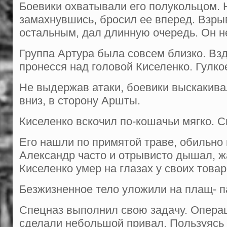
Боевики охватывали его полуколь­цом. Н
замахнувшись, бросил ее вперед. Взры
остальным, дал длинную очередь. Он не
Группа Артура была совсем близко. Вз
пронесся над головой Киселенко. Гулко
Не выдержав атаки, боевики выскаки­вал
вниз, в сторону Аршты.
Киселенко вскочил по-кошачьи мягко. С
Его нашли по примятой траве, обиль­но
Александр часто и отрывисто дышал, ж
Киселенко умер на глазах у своих това
Безжизненное тело уложили на плащ- п
Спецназ выполнил свою задачу. Опе­ра
сделали небольшой привал. Поль­зуясь