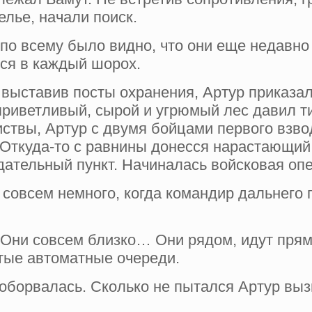
елье, начали поиск.
, по всему было видно, что они еще недавн
ься в каждый шорох.
 выставив посты охранения, Артур приказал
риветливый, сырой и угрюмый лес да­вил т
иствы, Артур с двумя бойцами первого взв
. Откуда-то с равнины донесся нарастающий 
дательный пункт. Начиналась войсковая оп
 совсем немного, когда командир дальнего 
ь. Они совсем близко… Они рядом, идут пря
тые автоматные очереди.
оборвалась. Сколько не пытался Артур вызв
.