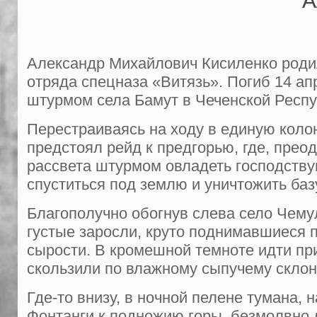
А
Александр Михайлович Кисиленко родилс
отряда спецназа «Витязь». Погиб 14 а
штурмом села Бамут в Чеченской Респу
Перестраиваясь на ходу в единую колон
пред­стоял рейд к предгорью, где, прео
рассвета штурмом овладеть господству
спустить­ся под землю и уничтожить ба
Благополучно обогнув слева село Чему
густые заросли, круто поднимав­шиеся 
сырости. В кромешной темноте идти пр
скользили по влажному сыпуче­му скло
Где-то внизу, в ночной пелене тума­на,
Фонтанги к подножию горы, безмолв­но 