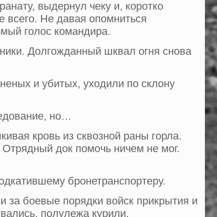
анату, выдернул чеку и, ко­ротко
е всего. Не давая опомниться
омый голос командира.
ьники. Долгожданный шквал огня снова
аненых и убитых, уходили по склону
ледование, но…
ивая кровь из сквозной раны гор­ла.
 Отрядный док помочь ничем не мог.
подкатившему бронетранспортеру.
 за боевые порядки войск прикры­тия и
вались, полулежа курили.