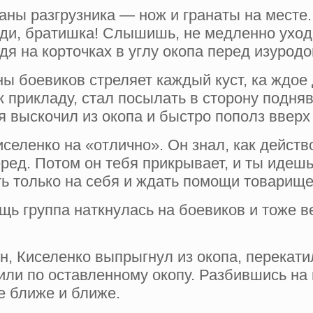
ы разгрузника — нож и гранаты на месте. 
и, братишка! Слышишь, не­ медленно уходи.
дя на корточках в углу окопа перед изурод
оны боевиков стреляет каждый куст, ка­ ждо
к при­кладу, стал посылать в сторону подня
тя вы­скочил из окопа и быстро пополз вверх
еленко на «отлично». Он знал, как действо
ред. Потом он тебя прикрыва­ет, и ты идешь
ть только на себя и ждать помощи товарище
ь группа наткнулась на боевиков и тоже в
, Киселенко выпрыгнул из окопа, перекати
или по оставленному окопу. Разбившись на
е ближе и ближе.