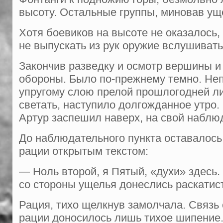
высоту. Остальные группы, мино­вав ущ
Хотя боевиков на высоте не оказа­лось
не выпускать из рук оружие вслушиват
Закончив разведку и осмотр верши­ны и
обороны. Было по-прежнему темно. Не­п
упругому слою прелой прошло­годней л
светать, наступило долгождан­ное утро
Артур заспешил наверх, на свой наблю
До наблюдательного пункта остава­лось
рации открытым текстом:
— Ноль второй, я Пятый, «ду­хи» здес
со стороны ущелья донеслись раскатис
Рация, тихо щелкнув замолчала. Связь 
рации доносилось лишь тихое ши­пение