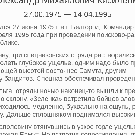
лександр Михайлович Кисилен
27.06.1975 — 14.04.1995
я 27 июня 1975 г. в г. Белгород. Команди
преля 1995 года при проведении поисково-
блике.
ну, три спецназовских отряда растворилис
долеть глубокое ущелье, одним надо было п
ющей вы­сотой восточнее Бамута, другим —
зу банди­тов. Спецназ обеспечивал проведе
льга, отряды ночью наконец-то вышли к пре
по склону. «Зеленка» встретила бойцов зло
иходилось медленно, буквально на ощупь, р
ну. Дальше сплошняком подни­мался высоки
 наполовину втянувшись в узкое горле ущел
лежал Бамут. Не встретив сопротив­ления, 