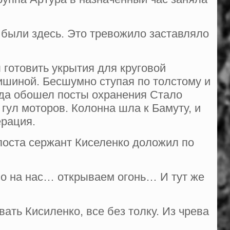
о были здесь. Это тревожило заставляло
 готовить укрытия для круговой
ишиной. Бесшумно ступая по тол­стому и
ода обошел посты охранения Стало
гул моторов. Колонна шла к Бамуту, и
ерация.
поста сержант Киселенко доло­жил по
мо на нас… открываем огонь… И тут же
ать Кисиленко, все без толку. Из чрева