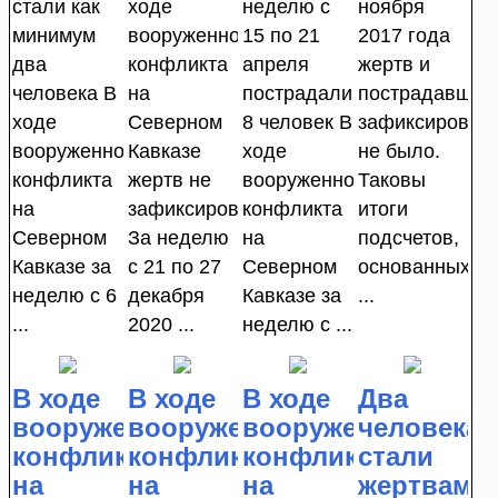
стали как
ходе
неделю с
ноября
минимум
вооруженного
15 по 21
2017 года
два
конфликта
апреля
жертв и
человека В
на
пострадали
пострадавших
ходе
Северном
8 человек В
зафиксирован
вооруженного
Кавказе
ходе
не было.
конфликта
жертв не
вооруженного
Таковы
на
зафиксировано
конфликта
итоги
Северном
За неделю
на
подсчетов,
Кавказе за
с 21 по 27
Северном
основанных
неделю с 6
декабря
Кавказе за
...
...
2020 ...
неделю с ...
В ходе
В ходе
В ходе
Два
вооруженного
вооруженного
вооруженного
человека
конфликта
конфликта
конфликта
стали
на
на
на
жертвами