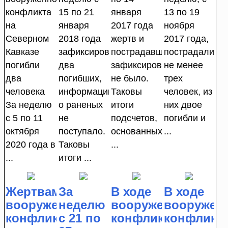
конфликта
15 по 21
января
13 по 19
на
января
2017 года
ноября
Северном
2018 года
жертв и
2017 года,
Кавказе
зафиксировано
пострадавших
пострадали
погибли
два
зафиксировано
не менее
два
погибших,
не было.
трех
человека
информации
Таковы
человек, из
За неделю
о раненых
итоги
них двое
с 5 по 11
не
подсчетов,
погибли и
октября
поступало.
основанных
...
2020 года в
Таковы
...
...
итоги ...
Жертвами
За
В ходе
В ходе
вооруженного
неделю
вооруженного
вооружен
конфликта
с 21 по
конфликта
конфликт