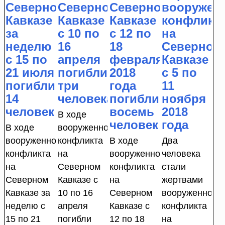
Северном
Северном
Северном
вооружен
Кавказе
Кавказе
Кавказе
конфликт
за
с 10 по
с 12 по
на
неделю
16
18
Северном
с 15 по
апреля
февраля
Кавказе
21 июля
погибли
2018
с 5 по
погибли
три
года
11
14
человека
погибли
ноября
человек
восемь
2018
В ходе
человек
года
В ходе
вооруженного
вооруженного
конфликта
В ходе
Два
конфликта
на
вооруженного
человека
на
Северном
конфликта
стали
Северном
Кавказе с
на
жертвами
Кавказе за
10 по 16
Северном
вооруженного
неделю с
апреля
Кавказе с
конфликта
15 по 21
погибли
12 по 18
на