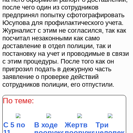
после чего один из сотрудников
предпринял попытку сфотографировать
Юсупова для профилактического учета.
Журналист с этим не согласился, так как
посчитал незаконными как само
доставление в отдел полиции, так и
постановку на учет и проводимые в связи
с этим процедуры. После того как он
пригрозил подать в дежурную часть
заявление о проверке действий
сотрудников полиции, его отпустили.
По теме:
С 5 по
В ходе
Жертв
Три
11
вооруженного
вооруженного
человека