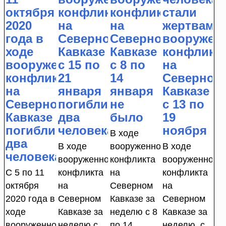
октября
конфликта
конфликта
стали
2020
на
на
жертвами
года в
Северном
Северном
вооружен
ходе
Кавказе
Кавказе
конфликт
вооруженного
с 15 по
с 8 по
на
конфликта
21
14
Северном
на
января
января
Кавказе
Северном
погибли
не
с 13 по
Кавказе
два
было
19
погибли
человека
ноября
В ходе
два
В ходе
вооруженного
В ходе
человека
вооруженного
конфликта
вооруженного
С 5 по 11
конфликта
на
конфликта
октября
на
Северном
на
2020 года в
Северном
Кавказе за
Северном
ходе
Кавказе за
неделю с 8
Кавказе за
вооруженного
неделю с
по 14
неделю, с