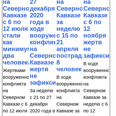
на
27
на
на
Северном
декабря
Северном
Северном
Кавказе
2020
Кавказе
Кавказе
с 6 по
года в
за
с 6 по
12 июля
ходе
неделю
12
стали
вооруженного
с 15 по
ноября
как
конфликта
21
жертв
минимум
на
апреля
не
два
Северном
пострадали
зафиксир
человека
Кавказе
8
В ходе
жертв
человек
Жертвами
вооруженного
не
вооруженного
В ходе
конфликта
зафиксировано
конфликта
вооруженного
на
на
За неделю
конфликта
Северном
Северном
с 21 по 27
на
Кавказе за
Кавказе с 6
декабря
Северном
неделю с 6
по 12 июля
2020 года в
Кавказе за
по 12