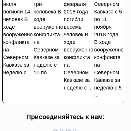
июля
три
февраля
Северном
погибли 14
человека В
2018 года
Кавказе с 5
человек В
ходе
погибли
по 11
ходе
вооруженного
восемь
ноября
вооруженного
конфликта
человек В
2018 года
конфликта
на
ходе
В ходе
на
Северном
вооруженного
вооруженного
Северном
Кавказе за
конфликта
конфликта
Кавказе за
неделю с
на
на
неделю с ...
10 по ...
Северном
Северном
Кавказе за
Кавказе за
неделю с ...
неделю с 5
...
Присоединяйтесь к нам: