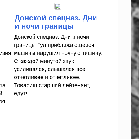
Донской спецназ. Дни
и ночи границы
Донской спецназ. Дни и ночи
границы Гул приближающейся
изия
машины нарушил ночную тишину.
С каждой минутой звук
усиливался, слышался все
отчетливее и отчетливее. —
ла
Товарищ старший лейтенант,
й
едут! — ...
ря