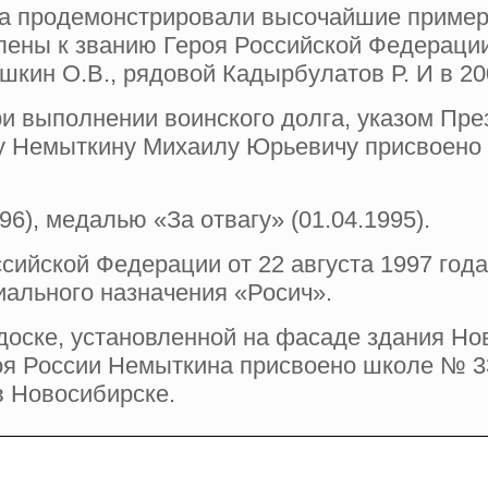
да продемонстрировали высочайшие пример
лены к званию Героя Российской Федерации
ешкин О.В., рядовой Кадырбулатов Р. И в 2
ри выполнении воинского долга, указом Пре
ту Немыткину Михаилу Юрьевичу присвоено
6), медалью «За отвагу» (01.04.1995).
сийской Федерации от 22 августа 1997 год
иального назначения «Росич».
доске, установленной на фасаде здания Но
оя России Немыткина присвоено школе № 33
в Новосибирске.