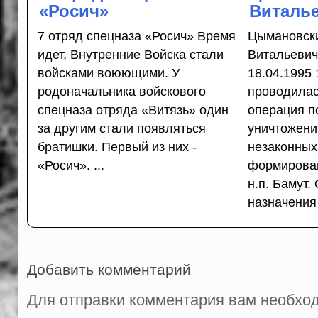
«Росич»
Виталь
7 отряд спецназа «Росич» Время
Цымановск
идет, Внутренние Войска стали
Витальевич
войсками воюющими. У
18.04.1995 
родоначальника войскового
проводилас
спецназа отряда «Витязь» один
операция п
за другим стали появляться
уничтожени
братишки. Первый из них -
незаконных
«Росич». ...
формирован
н.п. Бамут.
назначения 
Добавить комментарий
Для отправки комментария вам необх