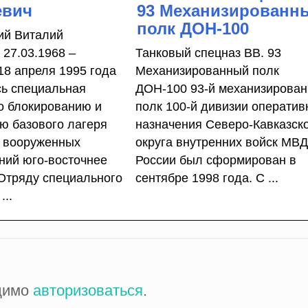
евич
93 Механизированн
полк ДОН-100
ий Виталий
 27.03.1968 –
Танковый спецназ ВВ. 93
18 апреля 1995 года
Механизированный полк
ь специальная
ДОН-100 93-й механизирова
о блокированию и
полк 100-й дивизии оператив
ю базового лагеря
назначения Северо-Кавказск
 вооруженных
округа внутренних войск МВ
ий юго-восточнее
России был сформирован в
 Отряду специального
сентябре 1998 года. С ...
...
одимо
авторизоваться
.