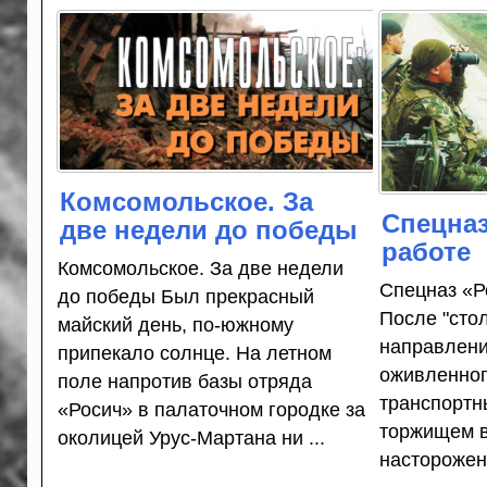
Комсомольское. За
Спецназ
две недели до победы
работе
Комсомольское. За две недели
Спецназ «Р
до победы Был прекрасный
После "сто
майский день, по-южному
направлени
припекало солнце. На летном
оживленного
поле напротив базы отряда
тран­спорт
«Росич» в палаточном городке за
торжищем 
околицей Урус-Мартана ни ...
насторожен