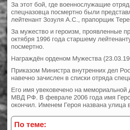
За этот бой, где военнослужащие отря
спецназовца посмертно были представ
лейтенант Зозуля А.С., прапорщик Тер
За мужество и героизм, проявленные п
октября 1996 года старшему лейтенан
посмертно.
Награждён орденом Мужества (23.03.199
Приказом Министра внутренних дел Рос
навечно зачислен в списки отряда спец
Его имя увековечено на мемориальной 
МВД РФ. В феврале 2006 года имя Гер
окончил. Именем Героя названа улица 
По теме: