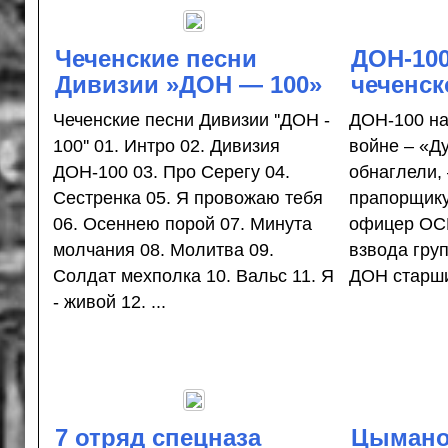
Чеченские песни
ДОН-100
Дивизии »ДОН — 100»
чеченск
Чеченские песни Дивизии ''ДОН -
ДОН-100 на
100'' 01. Интро 02. Дивизия
войне – «Д
ДОН-100 03. Про Серегу 04.
обнаглели, 
Сестренка 05. Я провожаю тебя
прапорщику
06. Осеннею порой 07. Минута
офицер ОСН
молчания 08. Молитва 09.
взвода гру
Солдат мехполка 10. Вальс 11. Я
ДОН старши
- живой 12. ...
7 отряд спецназа
Цымано