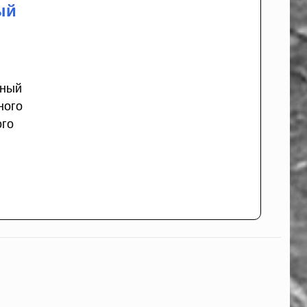
ый
нный
ного
ого
Д