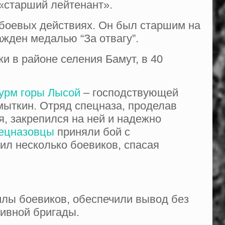
 «старший лейтенант».
 боевых действиях. Он был старшим на
ажден медалью “За отвагу”.
и в районе селения Бамут, в 40
урм горы Лысой
– господствующей
мыткин. Отряд спецназа, проделав
я, закрепился на ней и надежно
ецназовцы
приняли бой с
л несколько боевиков, спасая
илы боевиков, обеспечили вывод без
ивной бригады.