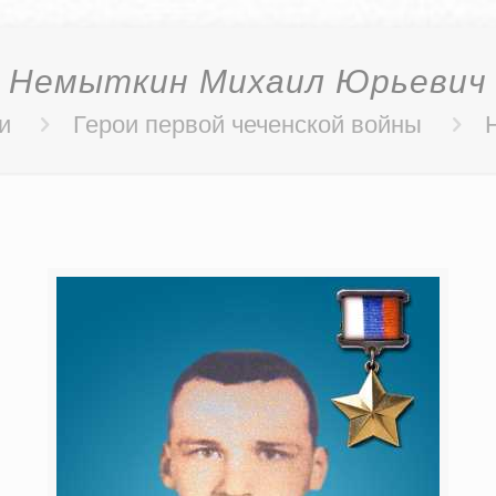
Немыткин Михаил Юрьевич
и
Герои первой чеченской войны