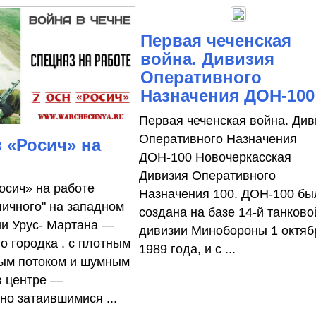
Первая чеченская
война. Дивизия
Оперативного
Назначения ДОН-100
Первая чеченская война. Див
Оперативного Назначения
 «Росич» на
ДОН-100 Новочеркасская
Дивизия Оперативного
осич» на работе
Назначения 100. ДОН-100 бы
личного" на западном
создана на базе 14-й танково
и Урус- Мартана —
дивизии Минобороны 1 октяб
 го­родка . с плотным
1989 года, и с ...
ным потоком и шумным
в центре —
но затаившимися ...