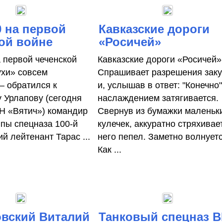
 на первой
Кавказские дороги
ой войне
«Росичей»
 первой чеченской
Кавказские дороги «Росичей»
ухи» совсем
Спрашивает разрешения заку
– обратился к
и, услышав в ответ: "Конечно"
 Урлапову (сегодня
на­слаждением затягивается.
 «Вятич») командир
Свернув из бумажки маленьк
ппы спецназа 100-й
кулечек, аккуратно стряхивае
й лейтенант Тарас ...
него пепел. Заметно вол­нуетс
Как ...
вский Виталий
Танковый спецназ В