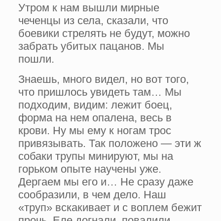
Утром к нам вышли мирные
чеченцы из села, сказали, что
боевики стрелять не будут, можно
забрать убитых пацанов. Мы
пошли.
Знаешь, много видел, но вот того,
что пришлось увидеть там… Мы
подходим, ви­дим: лежит боец,
форма на нем опалена, весь в
крови. Ну мы ему к ногам трос
привя­зывать. Так положено — эти ж
собаки трупы минируют, мы на
горьком опыте научены уже.
Дергаем мы его и… Не сразу даже
сообрази­ли, в чем дело. Наш
«труп» вскакивает и с воплем бежит
прочь. Еле догнали, повалили