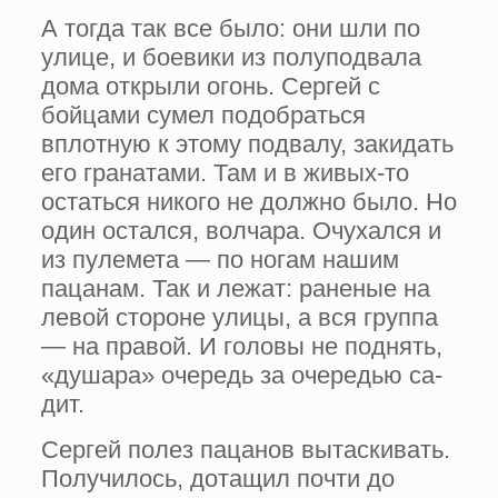
А тогда так все было: они шли по
улице, и боевики из полуподвала
дома открыли огонь. Сергей с
бойцами сумел подобраться
вплотную к этому подвалу, закидать
его гра­натами. Там и в живых-то
остаться никого не должно было. Но
один остался, волчара. Очу­хался и
из пулемета — по ногам нашим
паца­нам. Так и лежат: раненые на
левой стороне улицы, а вся группа
— на правой. И головы не поднять,
«душара» очередь за очередью са­
дит.
Сергей полез пацанов вытаскивать.
По­лучилось, дотащил почти до