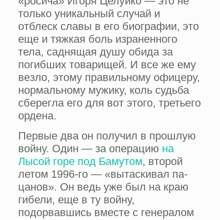
«росича» Игоря Целуйко — это не
только уникаль­ный случай и
отблеск славы в его биографии, это
еще и тяжкая боль израненного
тела, саднящая душу обида за
погибших товари­щей. И все же ему
везло, этому правильному офицеру,
нормальному мужику, коль судьба
сберегла его для вот этого, третьего
ордена.
Первые два он получил в прошлую
войну. Один — за операцию
на
Лысой горе под Бамутом
, второй
летом 1996-го — «вытаскивал па­
цанов». Он ведь уже был на краю
гибели, еще в ту войну,
подорвавшись вместе с генера­лом