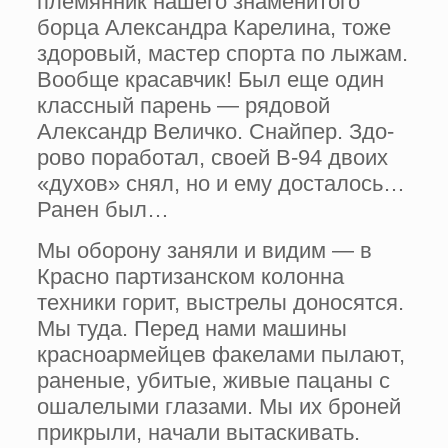
племянник нашего знаме­нитого
борца Александра Карелина, тоже
здоровый, мастер спорта по лыжам.
Вообще красавчик! Был еще один
классный парень — рядовой
Александр Величко. Снайпер. Здо­
рово поработал, своей В-94 двоих
«духов» снял, но и ему досталось…
Ранен был…
Мы оборону заняли и видим — в
Красно­ партизанском колонна
техники горит, выст­релы доносятся.
Мы туда. Перед нами маши­ны
красноармейцев факелами пылают,
ране­ные, убитые, живые пацаны с
ошалелыми глазами. Мы их броней
прикрыли, начали вы­таскивать.