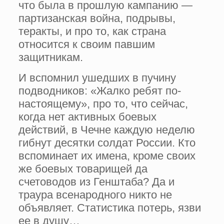
что была в прошлую кампанию —
партизанская война, подрывы,
теракты, и про то, как страна
относится к своим павшим
защитникам.
И вспомнил ушедших в пучину
подводников: «Жалко ребят по-
настоящему», про то, что сей­час,
когда нет активных боевых
действий, в Че­чне каждую неделю
гибнут десятки солдат Рос­сии. Кто
вспоминает их имена, кроме своих
же боевых товарищей да
счетоводов из Геншта­ба? Да и
траура всенародного никто не
объяв­ляет. Статистика потерь, язви
ее в душу…