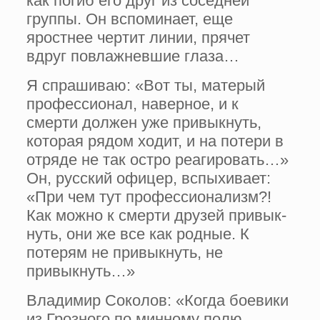
как погиб его друг из соседней
группы. Он вспоминает, еще
яростнее чертит линии, прячет
вдруг повлажневшие глаза…
Я спрашиваю: «Вот ты, матерый
профессионал, наверное, и к
смерти должен уже привыкнуть,
которая рядом ходит, и на потери в
отряде не так остро реагировать…»
Он, русский офи­цер, вспыхивает:
«При чем тут профессиона­лизм?!
Как можно к смерти друзей привык­
нуть, они же все как родные. К
потерям не привыкнуть, не
привыкнуть…»
Владимир Соколов: «Когда боевики
из Грозного по минному полю