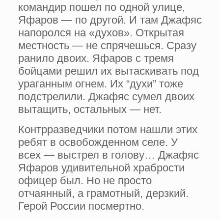
командир пошел по одной улице,
Яфаров — по другой. И там Джафяс
напорол­ся на «духов». Открытая
местность — не спря­чешься. Сразу
ранило двоих. Яфаров с тремя
бойцами решил их вытаскивать под
ураганным огнем. Их “духи” тоже
подстрелили. Джафяс сумел двоих
вытащить, остальных — нет.
Контрразведчики потом нашли этих
ребят в освобожденном селе. У
всех — выстрел в го­лову… Джафяс
Яфаров удивительной храбро­сти
офицер был. Но не просто
отчаянный, а грамотный, дерзкий.
Герой России посмертно.