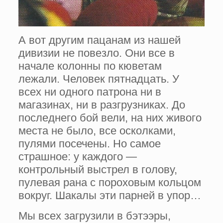
А вот другим пацанам из нашей
дивизии не повезло. Они все в
начале колонны по кюветам
лежали. Человек пятнадцать. У
всех ни одного патрона ни в
магазинах, ни в разгрузниках. До
последнего бой вели, на них живого
места не было, все осколками,
пулями посечены. Но са­мое
страшное: у каждого —
контрольный выст­рел в голову,
пулевая рана с пороховым коль­цом
вокруг. Шакалы эти парней в упор…
Мы всех загрузили в бэтээры,