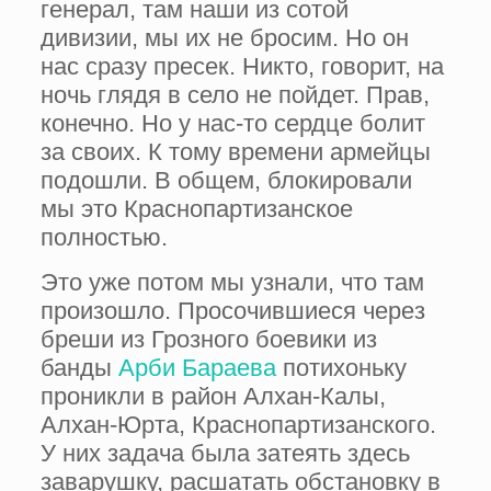
генерал, там наши из сотой
дивизии, мы их не бросим. Но он
нас сразу пресек. Никто, говорит, на
ночь глядя в село не пойдет. Прав,
конечно. Но у нас-то сердце болит
за своих. К тому време­ни армейцы
подошли. В общем, блокировали
мы это Краснопартизанское
полностью.
Это уже потом мы узнали, что там
про­изошло. Просочившиеся через
бреши из Грозного боевики из
банды
Арби Бараева
по­тихоньку
проникли в район Алхан-Калы,
Алхан-Юрта, Краснопартизанского.
У них зада­ча была затеять здесь
заварушку, расшатать обстановку в