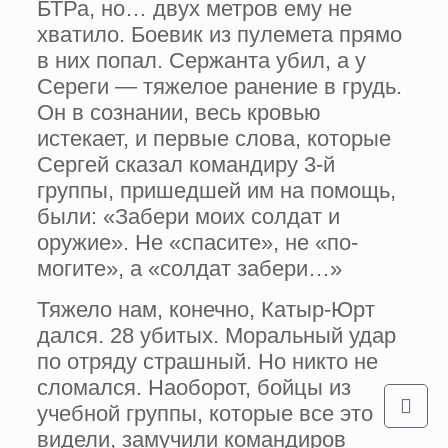
БТРа, но… двух метров ему не
хватило. Боевик из пулемета прямо
в них попал. Сержанта убил, а у
Сере­ги — тяжелое ранение в грудь.
Он в сознании, весь кровью
истекает, и первые слова, кото­рые
Сергей сказал командиру 3-й
группы, пришедшей им на помощь,
были: «Забери моих солдат и
оружие». Не «спасите», не «по­
могите», а «солдат забери…»
Тяжело нам, конечно, Катыр-Юрт
дался. 28 убитых. Моральный удар
по отряду страш­ный. Но никто не
сломался. Наоборот, бойцы из
учебной группы, которые все это
видели, замучили командиров