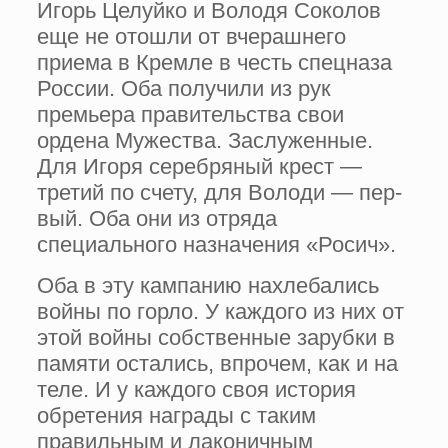
Игорь Целуйко и Володя Соколов
еще не отошли от вчерашнего
приема в Кремле в честь спецназа
России. Оба получили из рук
премьера правительства свои
ордена Муже­ства. Заслуженные.
Для Игоря серебряный крест —
третий по счету, для Володи — пер­
вый. Оба они из отряда
специального назна­чения «Росич».
Оба в эту кампанию нахлеба­лись
войны по горло. У каждого из них от
этой войны собственные зарубки в
памяти остались, впрочем, как и на
теле. И у каждо­го своя история
обретения награды с таким
правильным и лаконичным