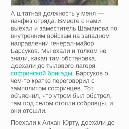
А штатная должность у меня —
начфиз отря­да. Вместе с нами
выехал и заместитель Ша­манова по
внутренним войскам на западном
направлении генерал-майор
Барсуков. Мы ехали и толком не
знали, какая там обстанов­ка.
Доехали до тылового лагеря
софринской бригады
. Барсуков о
чем-то кратко перегово­рил с
замполитом софринцев. Тот
объяснил, что утром был обстрел,
там под селом стоя­ли собровцы, и
они отошли.
Поехали к Алхан-Юрту, доехали до