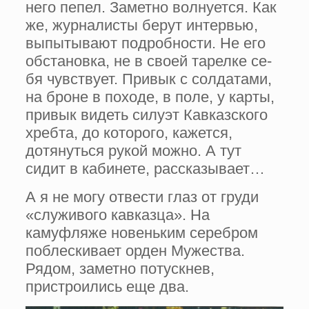
него пепел. Заметно вол­нуется. Как
же, журналисты берут ин­тервью,
выпытывают подробности. Не его
обстановка, не в своей тарелке се­
бя чувствует. Привык с солдатами,
на броне в походе, в поле, у карты,
при­вык видеть силуэт Кавказского
хребта, до которого, кажется,
дотянуться рукой можно. А тут
сидит в кабинете, расска­зывает…
А я не могу отвести глаз от груди
«служивого кавказца». На
камуфляже новеньким серебром
поблескивает ор­ден Мужества.
Рядом, заметно потуск­нев,
пристроились еще два.