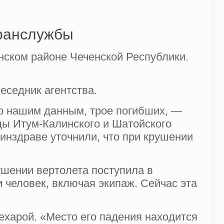
гранслужбы
нском районе Чеченской Республики.
еседник агентства.
По нашим данным, трое погибших, —
ды Итум-Калинского и Шатойского
инздраве уточнили, что при крушении
ушении вертолета поступила в
и человек, включая экипаж. Сейчас эта
харой. «Место его падения находится