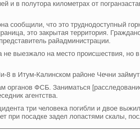
ией и в полутора километрах от погранзаст
на сообщили, что это труднодоступный гор
граница, это закрытая территория. Гражданс
представитель райадминистрации.
а не выезжало на место происшествия, но в
и-8 в Итум-Калинском районе Чечни займут
ам органов ФСБ. Заниматься [расследован
седник агентства.
цидента три человека погибли и двое выжил
ет при посадке задел лопастями скалы, пос