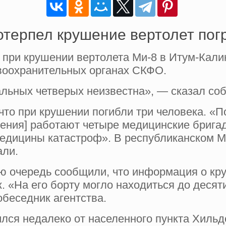
отерпел крушение вертолет по
 при крушении вертолета Ми-8 в Итум-Кали
воохранительных органах СКФО.
альных четверых неизвестна», — сказал соб
что при крушении погибли три человека. «
шения] работают четыре медицинские брига
медицины катастроф». В республиканском М
али.
ою очередь сообщили, что информация о кр
. «На его борту могло находиться до десят
беседник агентства.
ся недалеко от населенного пункта Хильде