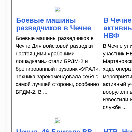
Боевые машины
В Чечне
разведчиков в Чечне
активны
НВФ
Боевые машины разведчиков в
Чечне Для войсковой разведки
В Чечне ун
настоящими «рабочими
участник Н
лошадками» стали БРДМ-2 и
Мартановск
бронированный грузовик «УРАЛ».
ходе опера
Техника зарекомендовала себя с
мероприяти
самой лучшей стороны, особенно
активный у
БРДМ-2. В ...
вооруженны
известили 
службе ...
Чечня. 46 Бригада ВВ
НТВ. Не