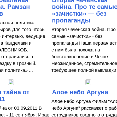
а. Рамзан
война. Про те самы
в
«зачистки» — без
пропаганды
льная политика.
ыров Для того чтобы
Вторая чеченская война. Про
го интервью, ведущие
самые «зачистки» - без
на Канделаки и
пропаганды Наша первая вст
ОЛЕСНИКОВ:
с ним была похожа на
 отправились в
боестолкновение в Чечне.
ездку в Грозный.
Неожиданное, стремительное
я политика» ...
требующее полной выкладки .
 тайна от
Алое небо Аргуна
11
Алое небо Аргуна Фильм "Ал
на от 03.09.2011 В
небо Аргуна" расскажет о раб
е: - 11 сентября: Ирак
сотрудников сводного отряда