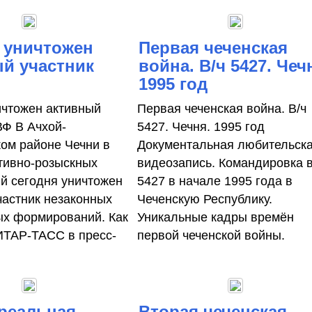
 уничтожен
Первая чеченская
й участник
война. В/ч 5427. Чеч
1995 год
ичтожен активный
Первая чеченская война. В/ч
ВФ В Ачхой-
5427. Чечня. 1995 год
ом районе Чечни в
Документальная любительск
тивно-розыскных
видеозапись. Командировка в
й сегодня уничтожен
5427 в начале 1995 года в
частник незаконных
Чеченскую Республику.
х формирований. Как
Уникальные кадры времён
ИТАР-ТАСС в пресс-
первой чеченской войны.
реальная
Вторая чеченская