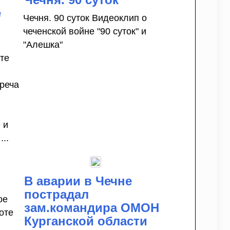
е
Чечня. 90 суток Видеоклип о
чеченской войне "90 суток" и
"Алешка"
 те
реча
 и
..
В аварии в Чечне
пострадал
ое
зам.командира ОМОН
оте
Курганской области