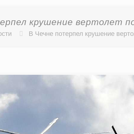
терпел крушение вертолет п
ости
В Чечне потерпел крушение верт