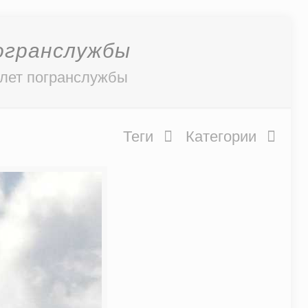
огранслужбы
олет погранслужбы
Теги
Категории