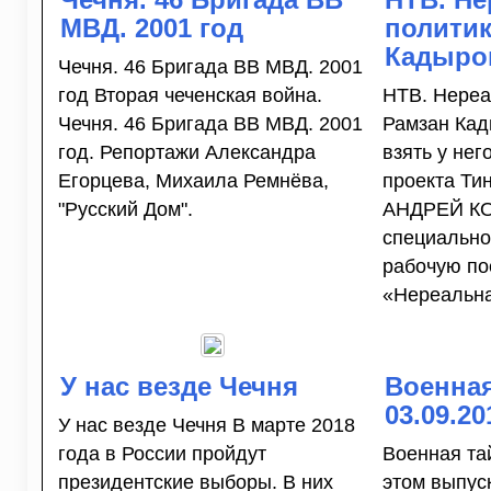
МВД. 2001 год
политик
Кадыро
Чечня. 46 Бригада ВВ МВД. 2001
год Вторая чеченская война.
НТВ. Нереа
Чечня. 46 Бригада ВВ МВД. 2001
Рамзан Кад
год. Репортажи Александра
взять у не
Егорцева, Михаила Ремнёва,
проекта Ти
"Русский Дом".
АНДРЕЙ К
специально
рабочую по
«Нереальна
У нас везде Чечня
Военная
03.09.20
У нас везде Чечня В марте 2018
года в России пройдут
Военная тай
президентские выборы. В них
этом выпуск