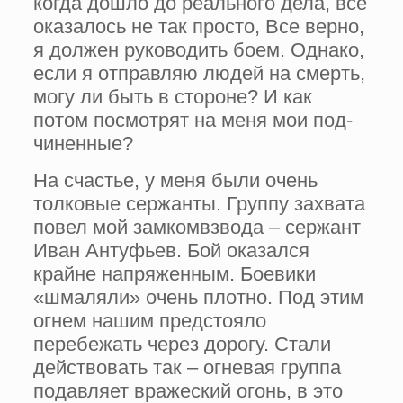
когда дошло до реального дела, все
оказалось не так просто, Все верно,
я должен руководить боем. Однако,
если я отправ­ляю людей на смерть,
могу ли быть в стороне? И как
потом пос­мотрят на меня мои под­
чиненные?
На счастье, у меня были очень
толковые сержанты. Группу захвата
повел мой замкомвзвода – сержант
Иван Антуфьев. Бой оказался
крайне напряженным. Боевики
«шмаляли» очень плот­но. Под этим
огнем нашим предстояло
перебежать через дорогу. Стали
действо­вать так – огневая группа
подавляет вражеский огонь, в это