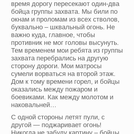
время дорогу пересекают один-два
бойца группы захвата. Мы били по
окнам и проломам из всех стволов,
буквально – шкваль­ный огонь. Не
важно куда, глав­ное, чтобы
противник не мог головы высунуть.
Тем временем мои ребята из группы
захвата перебрались на другую
сторону дороги. Мои матросы
сумели ворваться на второй этаж.
Дом к тому време­ни горел, и бойцы
оказались между пожаром и
боевиками. Как между молотом и
наковальней…
С одной стороны летят пули, с
другой — под­жаривает огонь!
Никогда не забуду картину – бойцы