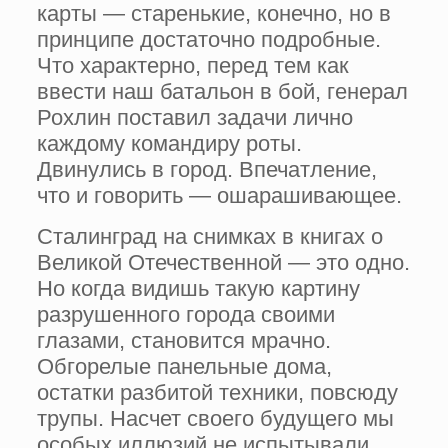
карты — старень­кие, конечно, но в
принципе достаточ­но подробные.
Что характерно, перед тем как
ввести наш батальон в бой, генерал
Рохлин поставил задачи лично
каждому командиру роты.
Двинулись в город. Впечатление,
что и говорить — ошарашивающее.
Ста­линград на снимках в книгах о
Великой Отечественной — это одно.
Но когда видишь такую картину
разрушенно­го города своими
глазами, становится мрачно.
Обгорелые панельные дома,
остатки разбитой техники, повсюду
трупы. Насчет своего будущего мы
особых иллюзий не испытывали.