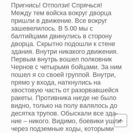
Пригнись! Отпол­зи! Спрячься!
Между тем войска вокруг двор­ца
пришли в движение. Все вокруг
зашевелилось. В 5.00 мы с
балтийцами двинулись в сторону
дворца. Скрытно подошли к стене
здания. Внутри никакого движения.
Пер­вым внутрь вошел полковник
Чернов с четырьмя бойцами. За ним
пошел я со своей группой. Внутри,
прямо у входа, наткну­лись на
хвостовую часть от разорвав­шейся
ракеты. Противника нигде не было
видно, только на полу валялось до
десятка трупов. Обыскали все зда­
ние – никого. Видимо, боевики ушли
через подземные ходы, которыми