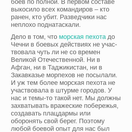
боев по полной. В первом составе
выкоси­ло всех командиров – кто
ранен, кто убит. Разведчики нас
неплохо поднатас­кали.
Дело в том, что
морская пехота
до
Чечни в боевых действиях не учас­
твовала чуть ли не со времен
Великой Отечественной. Ни в
Афган, ни в Таджикистан, ни в
Закавказье морпехов не посылали.
И уж тем более мор­ская пехота не
участвовала в штурме городов. У
нас и темы-то такой нет. Мы должны
захватывать вражеские побережья,
создавать плацдармы или
оборонять свой берег. Поэтому
любой боевой опыт для нас был