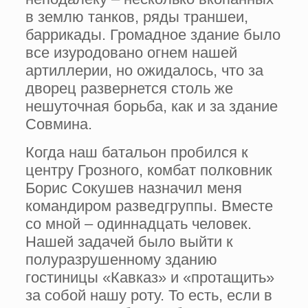
в землю танков, ряды траншеи,
баррикады. Громадное здание было
все изуродова­но огнем нашей
артиллерии, но ожи­далось, что за
дворец развернется столь же
нешуточная борьба, как и за здание
Совмина.
Когда наш батальон пробился к
центру Грозного, комбат полков­ник
Борис Сокушев назначил меня
командиром разведгруппы. Вместе
со мной – одиннадцать человек.
Нашей задачей было выйти к
полуразрушен­ному зданию
гостиницы «Кавказ» и «протащить»
за собой нашу роту. То есть, если в