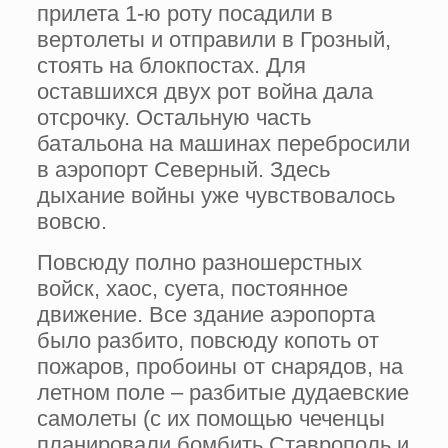
прилета 1-ю роту посадили в
вертолеты и отправили в Грозный,
сто­ять на блокпостах. Для
оставшихся двух рот война дала
отсрочку. Остальную часть
батальона на машинах перебросили
в аэропорт Северный. Здесь
дыхание войны уже чувствовалось
вовсю.
Повсюду полно разношерстных
войск, хаос, суета, пос­тоянное
движение. Все здание аэро­порта
было разбито, повсюду копоть от
пожаров, пробоины от снарядов, на
летном поле – разбитые дудаевские
самолеты (с их помощью чеченцы
пла­нировали бомбить Ставрополь и