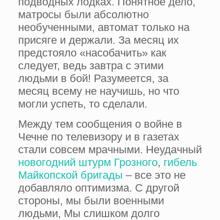
подводных лодках. Понятное дело,
матросы были абсолютно
необученными, автомат только на
присяге и держали. За месяц их
предстояло «насобачить» как
следует, ведь завтра с этими
людьми в бой! Разу­меется, за
месяц всему не научишь, но что
могли успеть, то сделали.
Между тем сообщения о войне в
Чечне по телевизору и в газетах
стали совсем мрачными. Неудачный
новогодний штурм Грозного
,
гибель
Майкопской бригады
– все это не
добавляло оптимиз­ма. С другой
стороны, мы были военными
людьми, Мы слишком долго