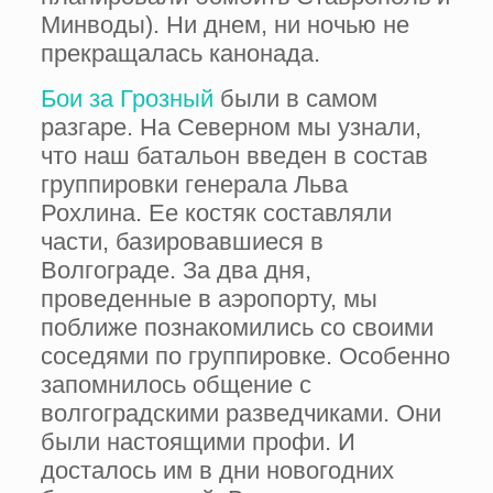
Мин­воды). Ни днем, ни ночью не
прекра­щалась канонада.
Бои за Грозный
были в самом
разгаре. На Северном мы узнали,
что наш батальон введен в состав
группиров­ки генерала Льва
Рохлина. Ее костяк составляли
части, базировавшиеся в
Волгограде. За два дня,
проведенные в аэропорту, мы
поближе познакоми­лись со своими
соседями по группировке. Особенно
запомнилось обще­ние с
волгоградскими разведчиками. Они
были настоящими профи. И
досталось им в дни новогодних