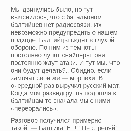
Мы двинулись было, но тут
выяснилось, что с батальоном
балтийцев нет радиосвязи. Их
невоз­можно предупредить о нашем
подходе. Балтийцы сидят в глухой
обороне. По ним из темноты
постоянно лупят снай­перы, они
постоянно ждут атаки. И тут мы. Что
они будут делать?.. Обидно, если
замочат свои же — морпехи. В
очередной раз выручил русский мат.
Когда моя разведгруппа подош­ла к
балтийцам то сначала мы с ними
«переорались».
Разговор получился примерно
такой: — Балтика! Е..!!! Не стреляй!