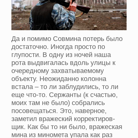
Да и помимо Совмина потерь было
достаточно. Иногда просто по
глупости. В одну из ночей наша
рота выдвигалась вдоль улицы к
очередному захватываемому
объекту. Неожидан­но колонна
встала – то ли заблудились, то ли
еще что-то. Сер­жанты (к счастью,
моих там не было) собрались
посовещаться. Это, наверное,
заметил вражес­кий корректиров­
щик. Как бы то ни было, вражес­кая
мина из мино­мета упала как раз