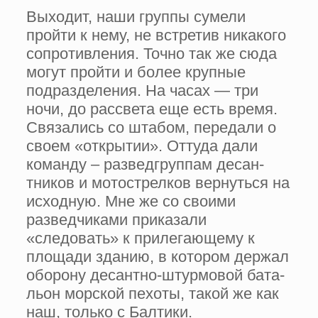
Выходит, наши груп­пы сумели
пройти к нему, не встретив никакого
сопротивления. Точно так же сюда
могут пройти и более крупные
подразделения. На часах — три
ночи, до рассвета еще есть время.
Свя­зались со штабом, передали о
своем «открытии». Оттуда дали
команду – раз­ведгруппам десан­
тников и мотост­релков вернуться на
исходную. Мне же со своими
развед­чиками приказали
«следовать» к приле­гающему к
площади зданию, в котором держал
оборону десантно-штурмовой бата­
льон морской пехоты, такой же как
наш, только с Балтики.