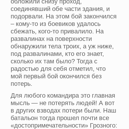
обложили снизу проход,
соединявший обе части зда­ния, и
подорвали. На этом бой закон­чился
– кому-то из боевиков удалось
сбежать, кого-то привалило. На
разва­линах на поверхности
обнаружили тела троих, а уж ниже,
под развалинами, кто его знает,
сколько их там было? Тогда с
радостью для себя отме­тил, что
мой первый бой окончился без
потерь.
Для любого командира это главная
мысль — не потерять людей! А вот
в других взводах потери были. Наш
батальон тогда прошел почти все
«достопримечательности» Грозного: