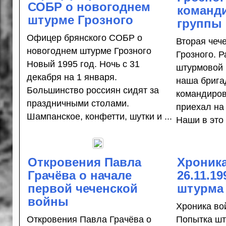
СОБР о новогоднем
команд
штурме Грозного
группы
Офицер брянского СОБР о
Вторая чеч
новогоднем штурме Грозного
Грозного. 
Новый 1995 год. Ночь с 31
штурмовой 
декабря на 1 января.
наша брига
Большинство россиян сидят за
командиров
праздничными столами.
приехал на
Шампанское, конфетти, шутки и ...
Наши в это .
Откровения Павла
Хроник
Грачёва о начале
26.11.1
первой чеченской
штурма
войны
Хроника вой
Откровения Павла Грачёва о
Попытка шт