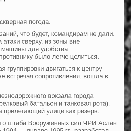
скверная погода.
заний, что будет, командирам не дали.
 атаки сверху, из зоны вне
е машины для удобства
ротивнику было легче целиться.
ая группировки двигаться к центру
 не встречая сопротивления, вошла в
лезнодорожного вокзала города
релковый батальон и танковая рота).
а прилегающей улице как резерв.
ного штаба Вооружённых сил ЧРИ Аслан
1994 — январе 1995 гг., разработал