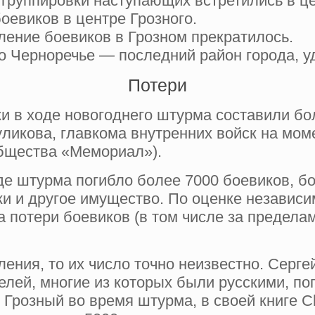
 группировки наступающих встретились в це
оевиков в центре Грозного.
ление боевиков в Грозном прекратилось.
о Черноречье — последний район города, 
Потери
 в ходе новогоднего штурма составили бо
ликова, главкома внутренних войск на мом
бщества «Мемориал»).
е штурма погибло более 7000 боевиков, бо
ки и другое имущество. По оценке независ
 потери боевиков (в том числе за предела
ления, то их число точно неизвестно. Серг
елей, многие из которых были русскими, по
Грозный во время штурма, в своей книге Ch