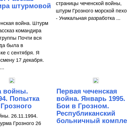
страницы чеченской войны,
ира штурмовой
штурм Грозного морской пехо
- Уникальная разработка ...
енская война. Штурм
Рассказ командира
группы Почти вся
да была в
ке с сентября. Я
 смену 17 декабря.
..
а войны.
Первая чеченская
994. Попытка
война. Январь 1995.
 Грозного
Бои в Грозном.
Республиканский
ны. 26.11.1994.
больничный компле
урма Грозного 26