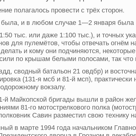
ние полагалось провести с трёх сторон.
была, и в любом случае 1—2 января была 
0 тыс. или даже 1:100 тыс.), и точных ука
ов для пулемётов, чтобы отвечать огнём на
о делать и кому они подчиняются, некоторы
или по крышам белыми полосами, так что п
вдд, сводный батальон 21 овдбр) и восточн
пировка (131-я мсб и 81-й мсп), практически
нодорожному вокзалу.
131-й Майкопской бригады вышли в район же
ниями 81-го мотострелкового полка (мотост
 полковник Савин разместил свою технику н
енный в марте 1994 года начальником Глав
резидентского дворца в Грозном в декабре 