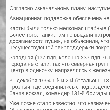
Согласно изначальному плану, наступле
Авиационная поддержка обеспечена не 
Карты были только мелкомасштабные (1:5
Более того, танкистам не выдали патрон
досягаемости пушек, не объяснили, чт
несуществующей авиаподдержки покрас
Западная (137 пдп, колонна 237 пдп 76 
города не стали, так что северная груп
центр в одиночку, направляясь к желез
31 декабря 1994 1-й и 2-й батальоны 
Грозный, где соединились с подразделе
Заняв вокзал, командир 131-й бригады
Уже позже стало известно, что назнач
Масхадов, который возглавил оборону П