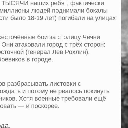
РЫ ТЫСЯЧИ наших ребят, фактически
да миллионы людей поднимали бокалы
и было 18-19 лет) погибали на улицах
ожесточённые бои за столицу Чечни
Они атаковали город с трёх сторон:
сточной (генерал Лев Рохлин).
оевиков в городе.
тов разбрасывать листовки с
бождать и потому не рвалось покинуть
енников. Хотя военные требовали ещё
овать — и поскорее.
да.