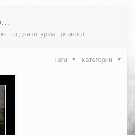
о…
лет со дня штурма Грозного…
Теги
Категории