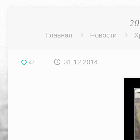
2
Главная
Новости
Х
31.12.2014
47