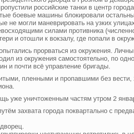
ропустили российские танки в центр города
итые боевые машины блокировали остальным
ые не могли маневрировать на узких улицах
евосходящими силами противника (численн
ери и отошли к вокзалу, где попали в окру
опытались прорваться из окружения. Личны
ходил из окружения самостоятельно, по од
ин и почти всё управление бригады.
итыми, пленными и пропавшими без вести, 2
иона.
щь уже уничтоженным частям утром 2 январ
 путём захвата города поквартально с пред
 дворец.