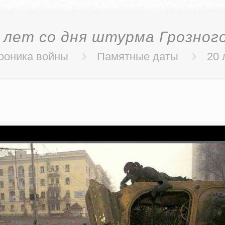
0 лет со дня штурма Грозног
роника войны
Памятные даты
20 