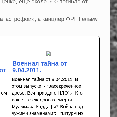
оценке, ещё около 500 погибло от
тастрофой», а канцлер ФРГ Гельмут
Военная тайна от
от
9.04.2011.
Военная тайна от 9.04.2011. В
этом выпуске: - "Засекреченное
том
досье. Вся правда о НЛО";- "Кто
воюет в эскадронах смерти
Муаммара Каддафи? Война под
чужими знамёнами"; - "Штурм №