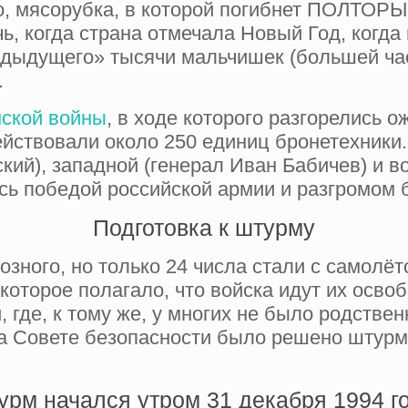
го, мясорубка, в которой погибнет ПОЛТО
чь, когда страна отмечала Новый Год, ког
дыдущего» тысячи мальчишек (большей част
…
нской войны
, в ходе которого разгорелись 
ствовали около 250 единиц бронетехники. 
кий), западной (генерал Иван Бабичев) и во
 победой российской армии и разгромом б
Подготовка к штурму
озного, но только 24 числа стали с самолё
которое полагало, что войска идут их осво
, где, к тому же, у многих не было родств
 на Совете безопасности было решено штурм
урм начался утром 31 декабря 1994 го