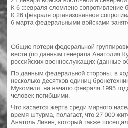
21 января войска восточной и северной
К 6 февраля сломлено сопротивление б
К 26 февраля организованное сопротив
6 марта федеральными войсками занят
Общие потери федеральной группировки
вести (по данным генерала Анатолия Ку
российских военнослужащих (данные о
По данным федеральной стороны, в ход
несколько десятков единиц бронетехни
Мукомеля, на начало февраля 1995 года
человек погибшими.
Что касается жертв среди мирного насе
время штурма, полагает, что 27 000 жит
Анатоль Ливен, который также посещал 