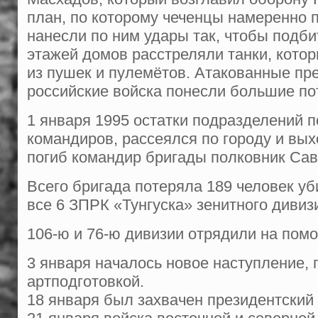
план, по которому чеченцы намеренно п
нанесли по ним удары так, чтобы подб
этажей домов расстреляли танки, котор
из пушек и пулемётов. Атакованные пр
российские войска понесли большие пот
1 января 1995 остатки подразделений п
командиров, рассеялся по городу и вы
погиб командир бригады полковник Сав
Всего бригада потеряла 189 человек уб
все 6 ЗПРК «Тунгуска» зенитного дивиз
106-ю и 76-ю дивизии отрядили на помо
3 января началось новое наступление,
артподготовкой.
18 января был захвачен президентский