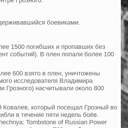
нтре Грозного.
удерживавшийся боевиками.
лее 1500 погибших и пропавших без
ент событий). В плен попали более 100
лее 600 взято в плен, уничтожены
имого исследователя Владимира
ми Грозного) насчитывали около 800
ей Ковалев, который посещал Грозный во
гибли в течение пяти недель боёв.
echnya: Tombstone of Russian Power