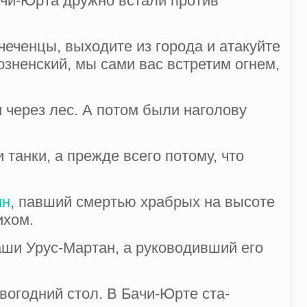
ачи-Юрта дружно встали против
еченцы, выходите из горо­да и атакуйте
розненский, мы сами вас встретим огнем,
 через лес. А потом были наголову
танки, а прежде всего потому, что
ин
, павший смертью храбрых на высоте
ихом.
аши Урус-Мартан, а руководив­ший его
огодний стол. В Бачи-Юрте ста­