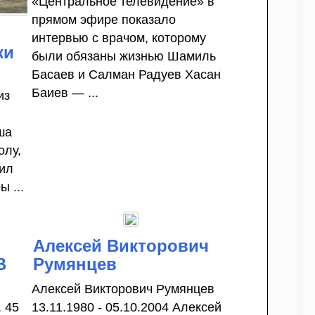
«Центральное телевидение» в
прямом эфире показало
интервью с врачом, которому
ки
были обязаны жизнью Шамиль
Басаев и Салман Радуев Хасан
Баиев — ...
из
ша
олу,
жил
ы ...
м
Алексей Викторович
В
Румянцев
Алексей Викторович Румянцев
 45
13.11.1980 - 05.10.2004 Алексей