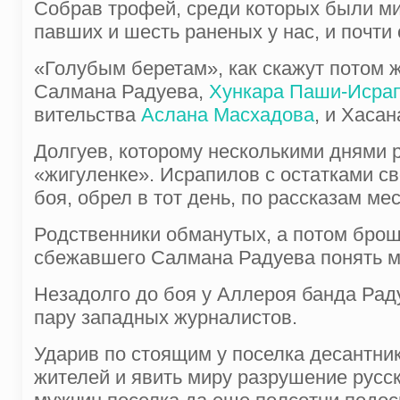
Собрав трофей, среди которых были мин
павших и шесть раненых у нас, и почти 
«Голубым беретам», как скажут потом 
Салмана Радуева,
Хункара Паши-Исра
вительства
Аслана Масхадова
, и Хаса
Долгуев, кото­рому несколькими днями 
«жигуленке». Исрапилов с остатками св
боя, обрел в тот день, по рассказам ме
Родствен­ники обманутых, а потом брош
сбе­жавшего Салмана Радуева понять м
Незадолго до боя у Аллероя банда Рад
пару западных журналистов.
Ударив по стоящим у поселка десантни
жителей и явить миру разрушение русс