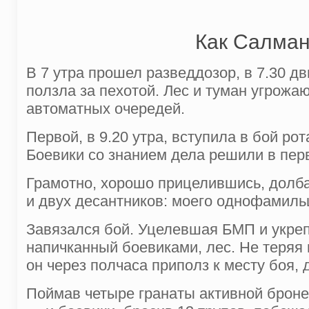
Как Салман
В 7 утра прошел разведдозор, в 7.30 д
ползла за пехотой. Лес и туман угрожа
автоматных очередей.
Первой, в 9.20 утра, вступила в бой ро
Боевики со знанием дела решили в пер
Грамотно, хорошо прицелившись, долба
и двух десантников: моего одно­фамиль
Завязался бой. Уцелевшая БМП и укреп
напичканный боевиками, лес. Не теряя н
он через полчаса приполз к месту боя, 
Поймав четыре гранаты активной броней