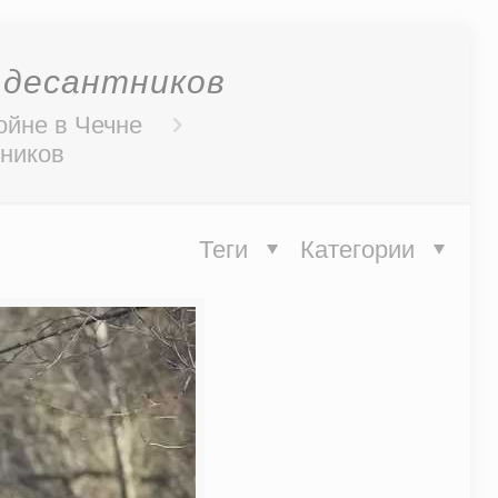
 десантников
ойне в Чечне
тников
Теги
Категории