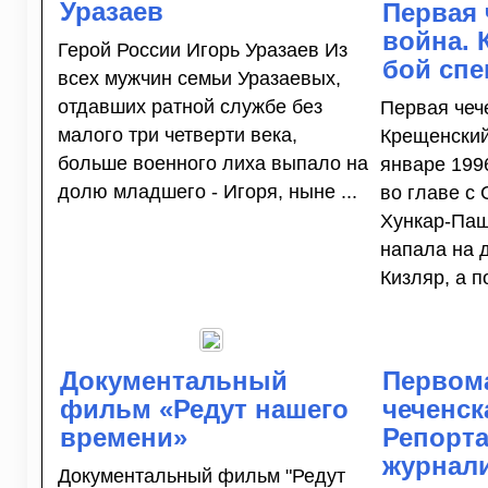
Уразаев
Первая 
война. 
Герой России Игорь Уразаев Из
бой спе
всех мужчин семьи Уразаевых,
отдавших ратной службе без
Первая чеч
малого три четверти века,
Крещенский
больше военного лиха выпало на
январе 199
долю младшего - Игоря, ныне ...
во главе с
Хункар-Па
напала на 
Кизляр, а по
Документальный
Первома
фильм «Редут нашего
чеченск
времени»
Репорт
журнал
Документальный фильм "Редут