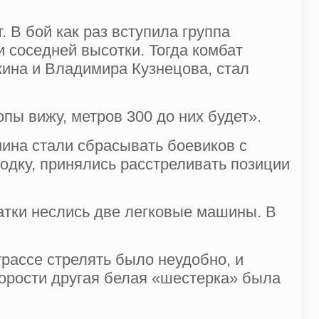
 В бой как раз вступила груп­па
соседней высотки. Тогда ком­бат
кина и Владимира Кузнецова, стал
пы вижу, метров 300 до них будет».
ина стали сбрасывать бо­евиков с
дку, принялись рас­стреливать позиции
ватки неслись две легковые машины. В
трассе стрелять было неудобно, и
оро­сти другая белая «шестерка» была