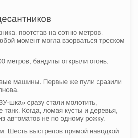
десантников
ника, поотстав на сотню метров,
любой момент могла взорваться треском
400 метров, бандиты открыли огонь.
евые машины. Первые же пули сразили
пнова.
ЗУ-шка» сразу стали молотить,
танк. Когда, ломая кусты и дере­вья,
из автоматов не по одному рожку.
ам. Шесть выстрелов пря­мой наводкой