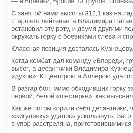
— и боевики, бросив 13 трупов, побежа
С занятой нами высоты 312,1 как на лад
старшего лейтенанта Владимира Патанин
остановил эту роту, и двумя другими 
окружать горку с боевиками слева и спр
Классная позиция досталась Кузнецову.
Когда комбат дал команду «Вперед», г
высот, а десантники Владимира Кузнецо
«духов». К Центорою и Аллерою уда­ло
В разгар боя, мимо обходивших горку з
первой, белой «шестерке», как выяснил
Как же потом корили себя десант­ники, 
«жигуленку» удалось ускольз­нуть. Зат
в упор расстреляна, при­готовившимися