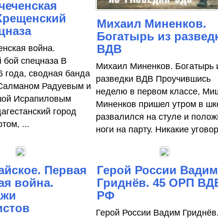
чеченская
Крещенский
Михаил Миненков.
цназа
Богатырь из развед
ВДВ
енская война.
 бой спецназа В
Михаил Миненков. Богатырь 
6 года, сводная банда
разведки ВДВ Проучившись
 Салманом Радуевым и
неделю в первом классе, Ми
шой Исрапиловым
Миненков пришел утром в шк
дагестанский город
развалился на стуле и поло
том, ...
ноги на парту. Никакие уговор
йское. Первая
Герой России Вади
ая война.
Гриднёв. 45 ОРП ВД
ажи
РФ
истов
Герой России Вадим Гриднёв.