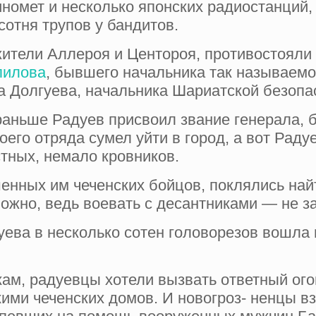
омет и не­сколько японских радиостанций, 
сотня трупов у бандитов.
жители Аллероя и Центороя, противостояли
пилова
, бывшего началь­ника так называемо
на Долгуева, начальника Шариатской безопа
раньше Радуев присвоил звание генерала, б
оего отряда сумел уйти в город, а вот Раду
стных, немало кровников.
енных им чеченских бойцов, поклялись най
ожно, ведь воевать с десантниками — не з
уева в несколько сотен головорезов вошла
кам, радуевцы хотели вызвать ответный ого
кими чеченских домов. И новогроз- ненцы в