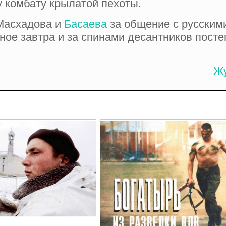
 комбату крылатой пехоты.
 Масхадова и
Басаева
за общение с русскими
рное завт­ра и за спинами десантников пост
Жу