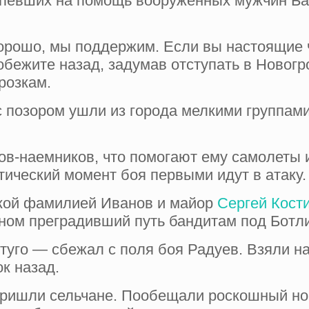
спевших на помощь вооружен­ных мужчин Б
рошо, мы под­держим. Если вы настоящие ч
о­бежите назад, задумав отступать в Новог
розкам.
 позором ушли из города мелкими группами
в-наемников, что помогают ему самолеты и 
тический момент боя первыми идут в атаку.
ской фамилией Иванов и майор
Сергей Кост
оном преградивший путь бандитам под Ботл
 туго — сбежал с поля боя Радуев. Взяли н
ок назад.
ришли сельчане. Пообещали роскошный нов