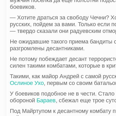
мужчин по­селка да еще полсотни подо
боевиков.
— Хотите драться за свободу Чечни? Хо
русских, пойдем за вами. Только если п
— твердо сказали они радуевским отмо
Не ожидавшие такого приема бандиты с
разгромлены десантниками.
Не потому побеждает десант террористо
силен такими комбатами, которые в кри
Такими, как майор Андрей с самой рус
Ослиное Ухо
, первым со своим баталь
У боевиков подобное не в чести. Стало
обороной
Бараев
, сбежал еще трое сут
Под Майртупом к десантному комбату п