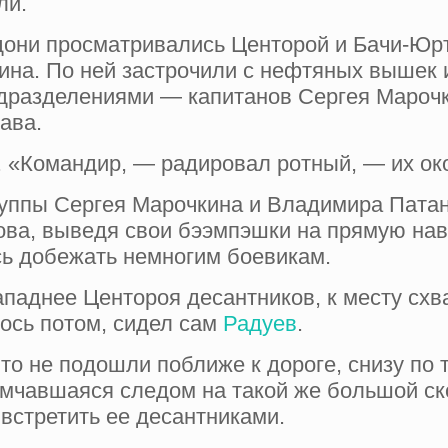
ли.
они просматри­вались Центорой и Бачи-Юрт.
а. По ней зас­трочили с нефтяных вышек и 
подразделениями — капитанов Сергея Мароч
ава.
 «Командир, — радировал рот­ный, — их око
руппы Сергея Марочкина и Владимира Патан
ва, вы­ведя свои бээмпэшки на прямую наво
сь добежать немногим боевикам.
ападнее Центороя десантников, к месту сх
ось по­том, сидел сам
Радуев
.
что не подошли поближе к дороге, снизу по 
о мчавшаяся следом на такой же большой ск
 встретить ее десантниками.