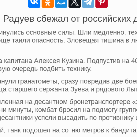
 Радуев сбежал от российских 
винулись ос­новные силы. Шли медленно, тех
­юще таили опасность. Зловещая тишина в 
та капитана Алек­сея Кузина. Подпустив на 
вую очередь подбить технику.
­нули гранатометы, сразу повредив две бо
ца старшего сержанта Зуева и рядового Лы
ленная на де­сантном бронетранспортере «
и минуты, комбат бросил на подмогу группе 
десантники ус­пели высадить по противнику 
, танк по­дошел на сотню метров к бандит