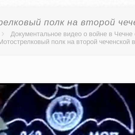
елковый полк на второй чеч
Документальное видео о войне в Чечне
Мотострелковый полк на второй чеченской 