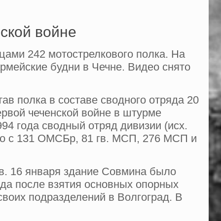
нской войне
йцами 242 мотострелкового полка. На
армейские будни в Чечне. Видео снято
тав полка в составе сводного отряда 20
ервой чеченской войне в штурме
94 года сводный отряд дивизии (исх.
о с 131 ОМСБр, 81 гв. МСП, 276 МСП и
ов. 16 января здание Совмина было
ода после взятия основных опорных
своих подразделений в Волгоград. В