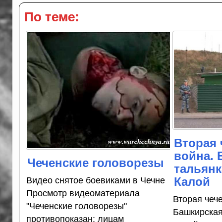
По теме:
Вторая 
война. 
Чеченские головорезы
тальянк
Калой
Видео снятое боевиками в Чечне
Просмотр видеоматериала
Вторая чеч
"Чеченские головорезы"
Башкирская
противопоказан: лицам