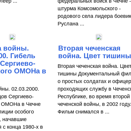
леер ...
федеральных войск в Чечне 
штурма Комсомольского -
родового села лидера боеви
Руслана ...
а войны.
Вторая чеченская
00. Гибель
война. Цвет тишин
Сергиево-
Вторая чеченская война. Цве
кого ОМОНа в
тишины Документальный фи
о простых солдатах и офицер
ны. 02.03.2000.
проходящих службу в Чеченс
цов Сергиево-
Республике, во время второй
о ОМОНа в Чечне
чеченской войны, в 2002 году
иции особого
Фильм снимался в ...
, начавшие
 с конца 1980-х в