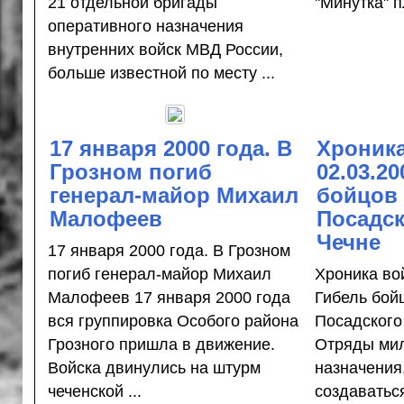
21 отдельной бригады
"Минутка" п
оперативного назначения
внутренних войск МВД России,
больше известной по месту ...
17 января 2000 года. В
Хроник
Грозном погиб
02.03.20
генерал-майор Михаил
бойцов 
Малофеев
Посадс
Чечне
17 января 2000 года. В Грозном
погиб генерал-майор Михаил
Хроника вой
Малофеев 17 января 2000 года
Гибель бой
вся группировка Особого района
Посадског
Грозного пришла в движение.
Отряды мил
Войска двинулись на штурм
назначения
чеченской ...
создаваться