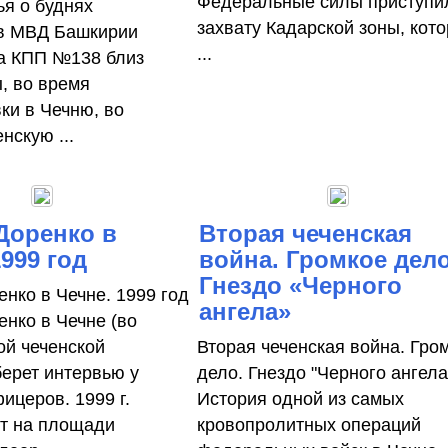
Федеральные силы приступи
ья о буднях
захвату Кадарской зоны, кот
в МВД Башкирии
...
а КПП №138 близ
, во время
ки в Чечню, во
нскую ...
Доренко в
Вторая чеченская
1999 год
война. Громкое дело
Гнездо «Черного
енко в Чечне. 1999 год
ангела»
енко в Чечне (во
ой чеченской
Вторая чеченская война. Гро
берет интервью у
дело. Гнездо "Черного ангела
ицеров. 1999 г.
История одной из самых
т на площади
кровопролитных операций