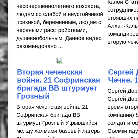
Калой Стат
несовершеннолетнего возраста,
сотруднико
людям со слабой и неустойчивой
стоявших н
психикой, беременным, людям с
Алхан-Калы
нервными расстройствами,
командиров
душевнобольным. Данное видео
вторую чече
рекомендовано ...
Вторая чеченская
Сергей 
война. 21 Софринская
Чечне. 
бригада ВВ штурмует
Сергей Дор
Грозный
Сергей Дор
Вторая чеченская война. 21
время втор
Софринская бригада ВВ
компании) 
штурмует Грозный Укрывшийся
солдат и оф
между холмами базовый лагерь
Съёмки иду