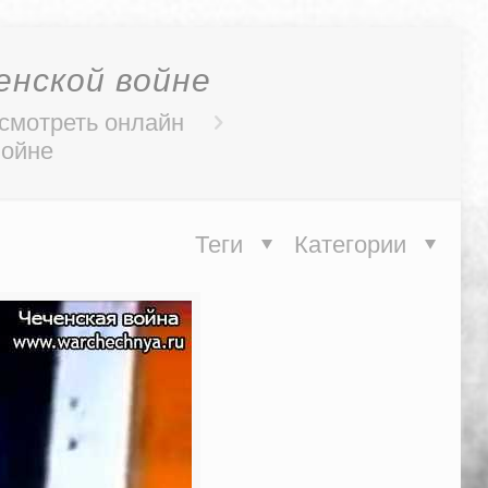
енской войне
 смотреть онлайн
войне
Теги
Категории