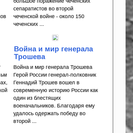
-
большое поражение чеченских
сепаратистов во второй
ков
чеченской войне - около 150
чеченских ...
Война и мир генерала
ы
Трошева
т
Война и мир генерала Трошева
льм
Герой России генерал-полковник
ах,
Геннадий Трошев вошел в
кой
современную историю России как
один из блестящих
.
военачальников. Благодаря ему
удалось одержать победу во
второй ...