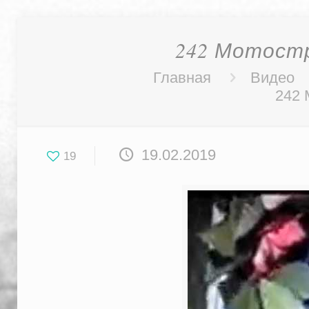
242 Мотостр
Главная
Видео
242 
19.02.2019
19