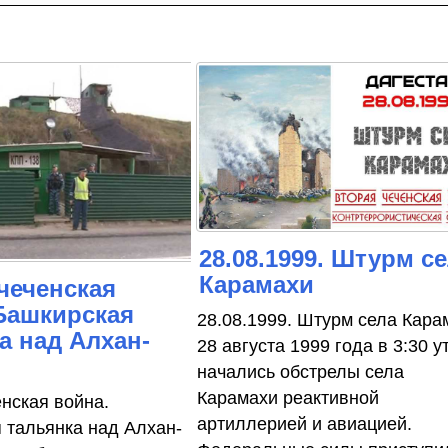
28.08.1999. Штурм с
Карамахи
чеченская
Башкирская
28.08.1999. Штурм села Кара
а над Алхан-
28 августа 1999 года в 3:30 у
начались обстрелы села
Карамахи реактивной
енская война.
артиллерией и авиацией.
 тальянка над Алхан-