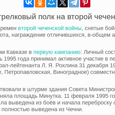
релковый полк на второй чече
времен
второй чеченской войны
, снятые бо
бота, награждение отличившихся, в-общем 
ом Кавказе в
первую кампанию
: Личный сос
ь 1995 года принимал активное участие в п
рал-лейтенанта Л. Я. Рохлина 31 декабря 19
е, Петропавловская, Виноградное) совместн
аствовали в штурме здания Совета Министр
аняла площадь Минутка. 11 февраля 1995 г
ла выведена из боёв и начала переброску 
 полностью выведена из Чечни.