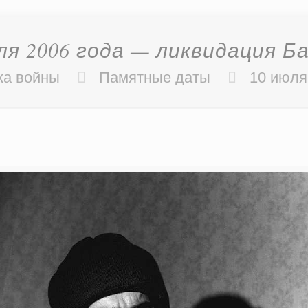
ля 2006 года — ликвидация Б
ка войны
Памятные даты
10 июля