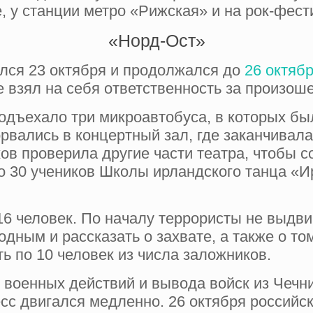
, у станции метро «Рижская» и на рок-фес
«Норд-Ост»
ался 23 октября и продолжался до
26 октябр
е взял на себя ответственность за произош
подъехало три микроавтобуса, в которых б
рвались в концертный зал, где заканчивала
ов проверила другие части театра, чтобы с
о 30 учеников Школы ирландского танца «И
16 человек. По началу террористы не выдв
ным и рассказать о захвате, а также о том
ь по 10 человек из числа заложников.
военных действий и вывода войск из Чечни
сс двигался медленно. 26 октября российс