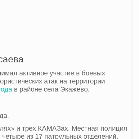
саева
нимал активное участие в боевых
рористических атак на территории
года
в районе села Экажево.
да.
лях» и трех КАМАЗах. Местная полиция
 четыре из 17 патрульных отделений.