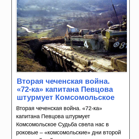
Вторая чеченская война.
«72-ка» капитана Певцова
штурмует Комсомольское
Вторая чеченская война. «72-ка»
капитана Певцова штурмует
Комсомольское Судьба свела нас в
роковые – «комсомольские» дни второй