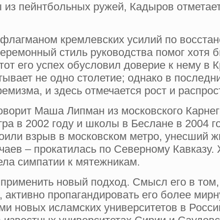
ы из пейнтбольных ружей, Кадыров отметае
л флагманом кремлевских усилий по восста
еремонный стиль руководства помог хотя б
этот его успех обусловил доверие к нему в
вает не одно столетие; однако в последние
емизма, и здесь отмечается рост и распрос
оворит Маша Липман из московского Карнеги
ра в 2002 году и школы в Беслане в 2004 г
оили взрыв в московском метро, унесший ж
чаев – прокатилась по Северному Кавказу. 
ела симпатии к мятежникам.
применить новый подход. Смысл его в том
 активно пропагандировать его более мирн
ми новых исламских университетов в России