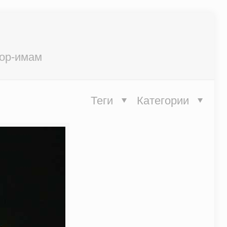
тор-имам
Теги
Категории