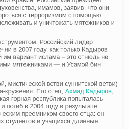
кой Аравии. Российский президент
ховенства, имамов, заявив, что они
бороться с терроризмом с помощью
ыслеживать и уничтожать мятежников и
нструментом. Российский лидер
ни в 2007 году, как только Кадыров
й им вариант ислама – это отнюдь не
кими мятежниками — и Усамой бин
, мистической ветви суннитской ветви)
ца-кружения. Его отец,
Ахмад Кадыров
,
ькая горная республика попыталась
и погиб в 2004 году в результате
ческим преемником своего отца: он
ых студентов и учащихся длинные