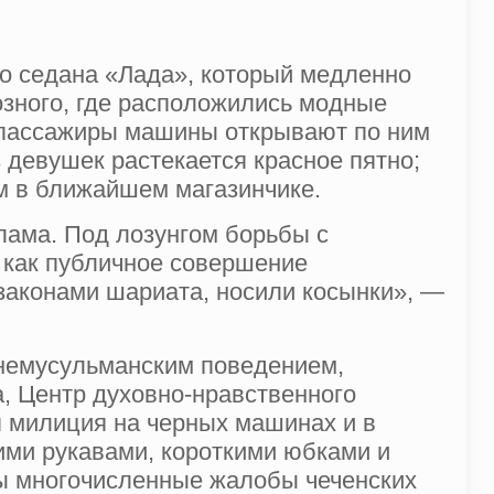
го седана «Лада», который медленно
озного, где расположились модные
, пассажиры машины открывают по ним
з девушек растекается красное пятно;
ом в ближайшем магазинчике.
лама. Под лозунгом борьбы с
 как публичное совершение
 законами шариата, носили косынки», —
я немусульманским поведением,
, Центр духовно-нравственного
я милиция на черных машинах и в
кими рукавами, короткими юбками и
ы многочисленные жалобы чеченских