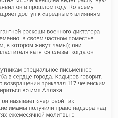
ести»: «Если женщина ведет распутную
аявил он в прошлом году. Ко всему
оощряет доступ к «вредным» влияниям
гантной роскоши военного диктатора
ременно, в своем частном поместье
м, в котором живут ламы); они
властителя катятся слезы, когда он
спутникам специальное письменное
а в сердце города. Кадыров говорит,
по возвращении приказал 117 чеченским
ириться во имя Аллаха.
 он называет «чертовой так
кие имамы получили право надзора над
етях ежемесячной молитвы с