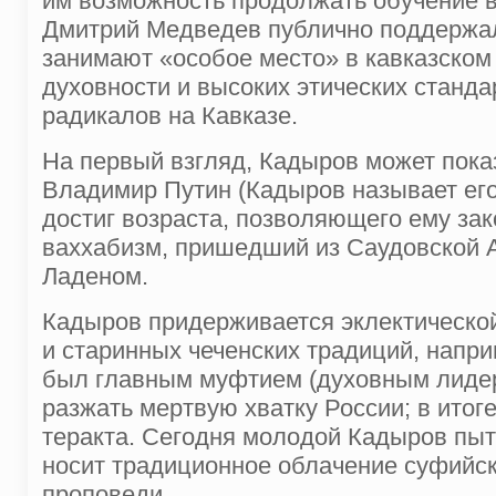
им возможность продолжать обучение в
Дмитрий Медведев публично поддержал 
занимают «особое место» в кавказском
духовности и высоких этических станд
радикалов на Кавказе.
На первый взгляд, Кадыров может пока
Владимир Путин (Кадыров называет его 
достиг возраста, позволяющего ему зак
ваххабизм, пришедший из Саудовской 
Ладеном.
Кадыров придерживается эклектической
и старинных чеченских традиций, наприм
был главным муфтием (духовным лидеро
разжать мертвую хватку России; в итоге
теракта. Сегодня молодой Кадыров пыт
носит традиционное облачение суфийск
проповеди.