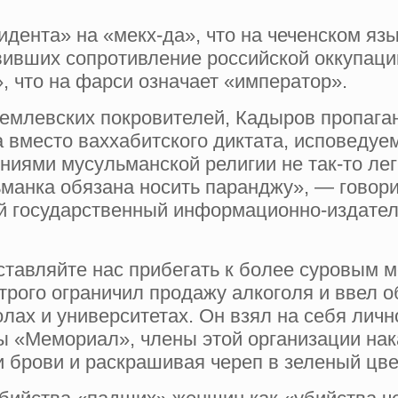
дента» на «мекх-да», что на чеченском язы
ивших сопротивление российской оккупаци
 что на фарси означает «император».
ремлевских покровителей, Кадыров пропага
 вместо ваххабитского диктата, исповедуем
ниями мусульманской религии не так-то лег
манка обязана носить паранджу», — говор
ий государственный информационно-издатель
аставляйте нас прибегать к более суровым
строго ограничил продажу алкоголя и ввел
ах и университетах. Он взял на себя личн
ы «Мемориал», члены этой организации на
 брови и раскрашивая череп в зеленый цве