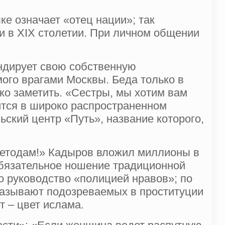
ке означает «отец нации»; так
и в XIX столетии. При личном общении
ндирует свою собственную
ого врагами Москвы. Беда только в
ко заметить. «Сестры, мы хотим вам
ится в широко распространенном
ский центр «Путь», название которого,
 методам!» Кадыров вложил миллионы в
 обязательное ношение традиционной
о руководство «полицией нравов»; по
казывают подозреваемых в проституции
т – цвет ислама.