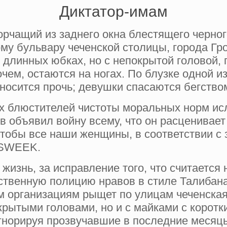
Диктатор-имам
орчащий из заднего окна блестящего черно
ому бульвару чеченской столицы, города Гр
 длинных юбках, но с непокрытой головой
чем, остаются на ногах. По блузке одной и
уносится прочь; девушки спасаются бегств
их блюстителей чистоты моральных норм ис
 объявил войну всему, что он расценивает
чтобы все наши женщины, в соответствии с
WSWEEK.
 жизнь, за исправление того, что считаетс
ственную полицию нравов в стиле Талибана
м организациям рыщет по улицам чеченска
крытыми головами, но и с майками с корот
норируя прозвучавшие в последние месяц