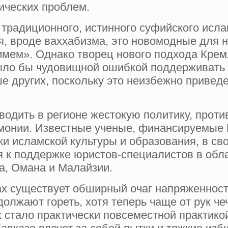
ических проблем.
 традиционного, истинного суфийского исла
, вроде ваххабизма, это новомодные для н
римем». Однако творец нового подхода Кре
было бы чудовищной ошибкой поддерживат
е других, поскольку это неизбежно привед
водить в регионе жестокую политику, прот
рмонии. Известные ученые, финансируемые 
и исламской культуры и образования, в св
 к поддержке юристов-специалистов в обла
а, Омана и Малайзии.
ках существует обширный очаг напряженнос
должают гореть, хотя теперь чаще от рук ч
 стало практически повсеместной практико