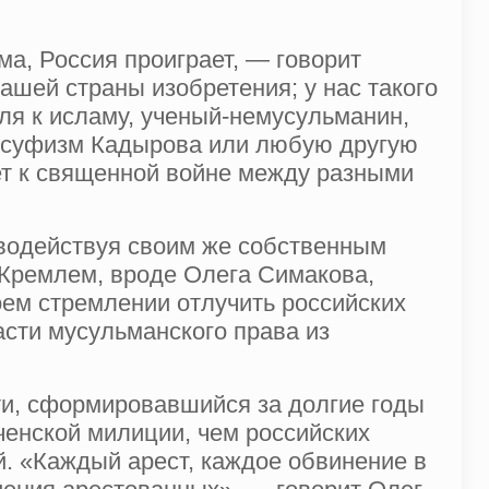
ма, Россия проиграет, — говорит
ашей страны изобретения; у нас такого
мля к исламу, ученый-немусульманин,
ь суфизм Кадырова или любую другую
ет к священной войне между разными
иводействуя своим же собственным
Кремлем, вроде Олега Симакова,
оем стремлении отлучить российских
сти мусульманского права из
ти, сформировавшийся за долгие годы
еченской милиции, чем российских
й. «Каждый арест, каждое обвинение в