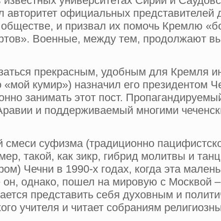
 известных университетах Сирии и Саудовс
авторитет официальных представителей ду
 обществе, и призвал их помочь Кремлю «
артов». Военные, между тем, продолжают в
заться прекрасным, удобным для Кремля и
«мой кумир») назначил его президентом Чеч
онно занимать этот пост. Пропагандируемы
Аравии и поддерживаемый многими чеченс
 смеси суфизма (традиционно пацифистской
ер, такой, как зикр, гибрид молитвы и тан
м) Чечни в 1990-х годах, когда эта мален
 он, однако, пошел на мировую с Москвой – 
ается представить себя духовным и полити
ого учителя и читает собраниям религиозн