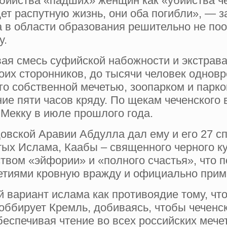
бийства «падших» женщин как «убийства ч
дет распутную жизнь, они оба погибли», — з
ка в области образования решительно не п
у.
я смесь суфийской набожности и экстрава
оих сторонников, до тысячи человек однов
го собственной мечетью, зоопарком и парко
ие пяти часов кряду. По щекам чеченского 
 Мекку в июле прошлого года.
довской Аравии Абдулла дал ему и его 27 
ых Ислама, Каабы – священного черного куб
твом «эйфории» и «полного счастья», что 
етиями кровную вражду и официально прим
 вариант ислама как противоядие тому, что
оббирует Кремль, добиваясь, чтобы чеченс
беспечивая чтение во всех российских меч