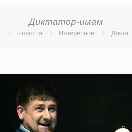
Диктатор-имам
я
Новости
Интересное
Дикта