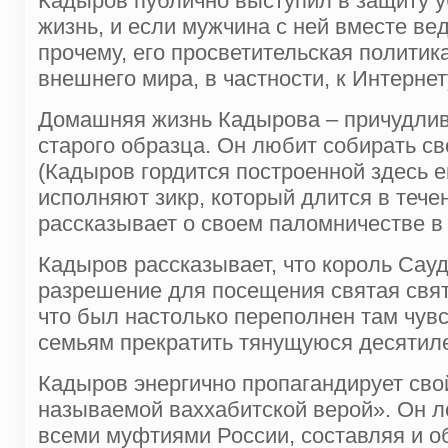
Кадыров публично выступил в защиту у
жизнь, и если мужчина с ней вместе ве
прочему, его просветительская полити
внешнего мира, в частности, к Интернет
Домашняя жизнь Кадырова – причудлива
старого образца. Он любит собирать св
(Кадыров гордится построенной здесь е
исполняют зикр, который длится в течен
рассказывает о своем паломничестве в
Кадыров рассказывает, что король Сау
разрешение для посещения святая свят
что был настолько переполнен там чувс
семьям прекратить тянущуюся десятил
Кадыров энергично пропагандирует свой
называемой ваххабитской верой». Он л
всеми муфтиями России, составляя и о