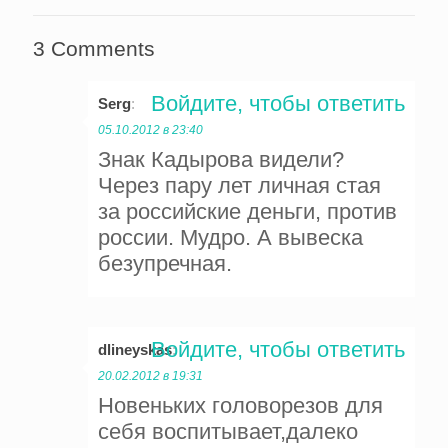
3 Comments
Войдите, чтобы ответить
Serg
:
05.10.2012 в 23:40
Знак Кадырова видели?
Через пару лет личная стая
за российские деньги, против
россии. Мудро. А вывеска
безупречная.
Войдите, чтобы ответить
dlineyskas
:
20.02.2012 в 19:31
Новеньких головорезов для
себя воспитывает,далеко