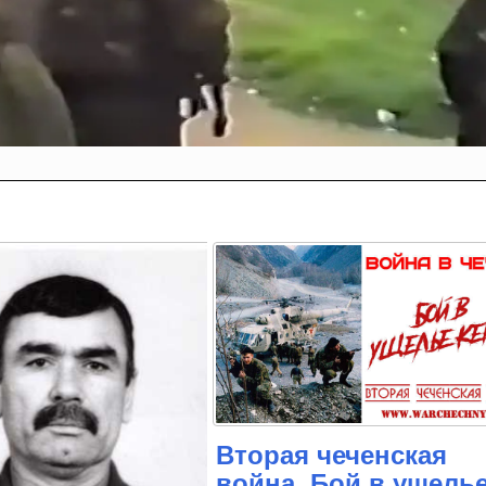
Вторая чеченская
война. Бой в ущель