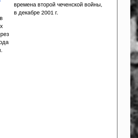
времена второй чеченской войны,
в декабре 2001 г.
 в
х
ерез
года
.