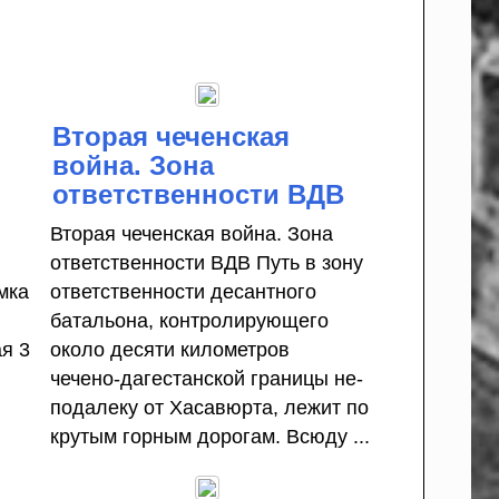
Вторая чеченская
война. Зона
ответственности ВДВ
Вторая чеченская война. Зона
ответственности ВДВ Путь в зону
мка
ответственно­сти десантного
батальона, контролирующего
я 3
около десяти километров
чечено-­дагестанской границы не­
подалеку от Хасавюрта, ле­жит по
крутым горным до­рогам. Всюду ...