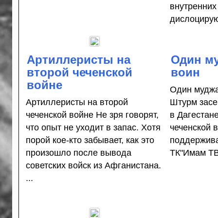
внутренних
дислоцирую
Артиллеристы на
Один му
второй чеченской
воин
войне
Один муджа
Артиллеристы на второй
Штурм засе
чеченской войне Не зря говорят,
в Дагестан
что опыт не уходит в запас. Хотя
чеченской 
порой кое-кто забывает, как это
поддержива
произошло после вывода
ТК"Имам ТВ
советских войск из Афганистана.
...