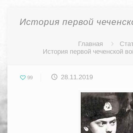
История первой чеченск
Главная
Стат
История первой чеченской во
28.11.2019
99