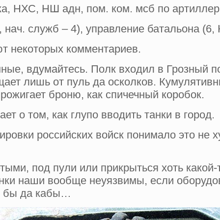
, НХС, НШ адн, пом. ком. мсб по артиллери
нач. служб – 4), управление батальона (6, 
т некоторых комментариев.
ные, вдумайтесь. Полк входил в Грозный по
ает лишь от пуль да осколков. Кумулятивн
рожигает броню, как спичечный коробок.
ет о том, как глупо вводить танки в город.
ировки российских войск понимало это не 
етыми, под пули или прикрыться хоть какой-
танки наши вообще неуязвимы, если оборуд
и бы да кабы…