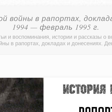
ой войны в рапортах, доклада
1994 — февраль 1995 г.
ьи и воспоминания, истории и рассказы о в
йны в рапортах, докладах и донесениях. Де