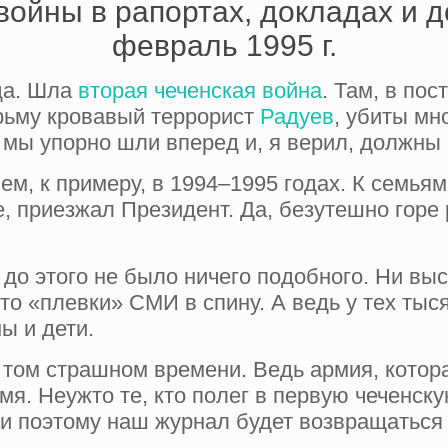
войны в рапортах, докладах и 
февраль 1995 г.
ода. Шла
вторая чеченская война
. Там, в по
рьму кровавый террорист
Радуев
, убиты мн
 мы упорно шли вперед и, я верил, должны
чем, к примеру, в 1994–1995 годах. К семь
, приезжал Президент. Да, безутешно горе 
 до этого не было ничего подобного. Ни выс
о «плевки» СМИ в спину. А ведь у тех тыс
ы и дети.
 том страшном времени. Ведь армия, котора
мя. Неужто те, кто полег в первую чеченск
и поэтому наш журнал будет возвращаться 