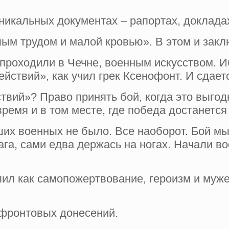
никальных документах – рапортах, докладах
лым трудом и малой кровью». В этом и закл
проходили в Чечне, военным искусством. Иб
ействий», как учил грек Ксенофонт. И сдае
твий»? Право принять бой, когда это выгодн
ремя и в том месте, где победа достанется 
их военных не было. Все наоборот. Бой мы
ага, сами едва держась на ногах. Начали вое
елил как самопожертвование, героизм и муж
 фронтовых донесений.