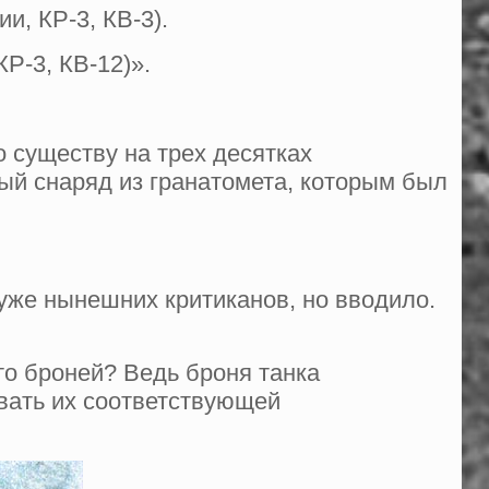
и, КР-3, КВ-3).
КР-3, КВ-12)».
 существу на трех десятках
ый снаряд из гранатомета, которым был
хуже нынешних критиканов, но вводило.
то броней? Ведь броня танка
овать их соответствующей