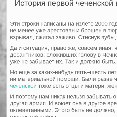
История первой чеченской 
Эти строки написаны на излете 2000 г
не менее уже арестован и брошен в тю
взрывал, сжигал заживо. Стиснув зубы,
Да и ситуация, право же, совсем иная, 
десантников, сложивших голову в Чечне
уже не забывает их. Так и должно быть.
Но еще за каких-нибудь пять–шесть лет
ни материальной помощи. Были разве чт
чеченской
тоже есть отцы и матери, жен
И поэтому нам никак нельзя забывать о
другая армия. И воюет она в другое вре
оклеветанными. Этого быть не должно, 
героях той войны.