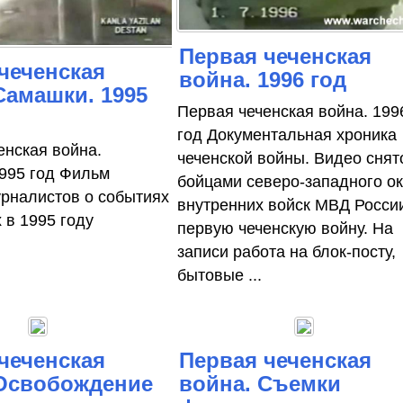
Первая чеченская
чеченская
война. 1996 год
Самашки. 1995
Первая чеченская война. 199
год Документальная хроника
енская война.
чеченской войны. Видео снят
995 год Фильм
бойцами северо-западного ок
урналистов о событиях
внутренних войск МВД Росси
 в 1995 году
первую чеченскую войну. На
записи работа на блок-посту,
бытовые ...
чеченская
Первая чеченская
 Освобождение
война. Съемки