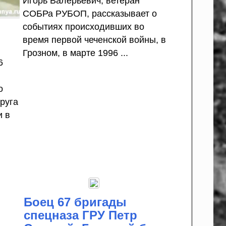
Игорь Валерьевич, ветеран
СОБРа РУБОП, рассказывает о
событиях происходивших во
время первой чеченской войны, в
Грозном, в марте 1996 ...
6
о
руга
и в
Боец 67 бригады
спецназа ГРУ Петр