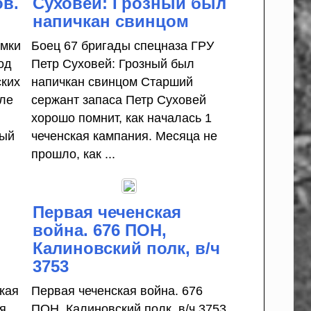
в.
Суховей: Грозный был
напичкан свинцом
емки
Боец 67 бригады спецназа ГРУ
од
Петр Суховей: Грозный был
ких
напичкан свинцом Старший
еле
сержант запаса Петр Суховей
хорошо помнит, как началась 1
ный
чеченская кампания. Месяца не
прошло, как ...
Первая чеченская
война. 676 ПОН,
Калиновский полк, в/ч
3753
кая
Первая чеченская война. 676
я
ПОН, Калиновский полк, в/ч 3753