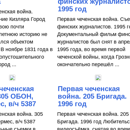
а
финских журналисто
1995 год
енская война.
ие Кизляра Город
Первая чеченская война. Съ
свою почти
финских журналистов. 1995 г
летнюю историю не
Документальный фильм финс
ился объектом
журналистов был снят в апр
 В ноябре 1831 года в
1995 года, во время первой
 опустошительного
чеченской войны, когда Гроз
род ...
окончательно перешёл ...
чеченская
Первая чеченская
305 ОБОН,
война. 205 Бригада.
с, в/ч 5387
1996 год
енская война. 305
Первая чеченская война. 205
рмес, в/ч 5387
Бригада. 1996 год Любительс
ьные съемки в
видеосъёмка, снятая во врем