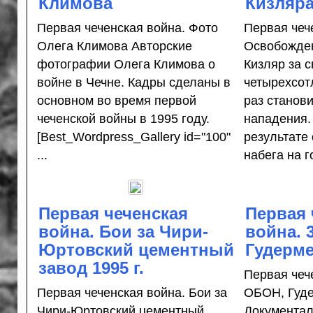
Климова
Кизляр
Первая чеченская война. Фото
Первая чеч
Олега Климова Авторские
Освобожден
фотографии Олега Климова о
Кизляр за 
войне в Чечне. Кадры сделаны в
четырехсот
основном во время первой
раз станов
чеченской войны в 1995 году.
нападения.
[Best_Wordpress_Gallery id="100"
результате
...
набега на го
Первая чеченская
Первая 
война. Бои за Чири-
война. 
Юртовский цементный
Гудерме
завод 1995 г.
Первая чеч
Первая чеченская война. Бои за
ОБОН, Гуде
Чири-Юртовский цементный
Документал