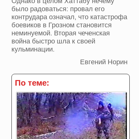
Однако в целом Хаттабу нечему
было радоваться: провал его
контрудара означал, что катастрофа
боевиков в Грозном становится
неминуемой. Вторая чеченская
война быстро шла к своей
кульминации.
Евгений Норин
По теме: