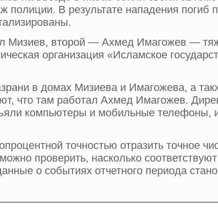
аж полиции. В результате нападения погиб 
итализированы.
л Мизиев, второй — Ахмед Имагожев — тя
ическая организация «Исламское государств
зрани в домах Мизиева и Имагожева, а такж
т, что там работал Ахмед Имагожев. Дирек
ъяли компьютеры и мобильные телефоны, 
опроцентной точностью отразить точное чи
зможно проверить, насколько соответствую
данные о событиях отчетного периода стано