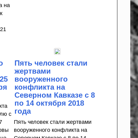
а на
к
021
о
Пять человек стали
жертвами
25
вооруженного
ря
конфликта на
Северном Кавказе с 8
по 14 октября 2018
кта
года
елю с
7
Пять человек стали жертвами
ковы
вооруженного конфликта на