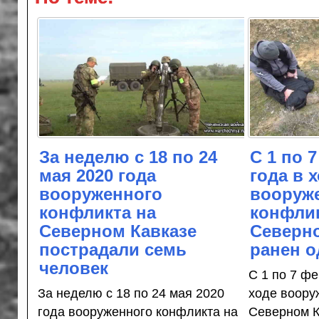
За неделю с 18 по 24
С 1 по 
мая 2020 года
года в 
вооруженного
вооруж
конфликта на
конфлик
Северном Кавказе
Северно
пострадали семь
ранен о
человек
С 1 по 7 ф
За неделю с 18 по 24 мая 2020
ходе воору
года вооруженного конфликта на
Северном К