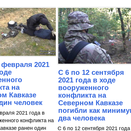
7 февраля 2021
ходе
С 6 по 12 сентября
енного
2021 года в ходе
та на
вооруженного
м Кавказе
конфликта на
дин человек
Северном Кавказе
погибли как миниму
евраля 2021 года в
два человека
женного конфликта на
авказе ранен один
С 6 по 12 сентября 2021 года