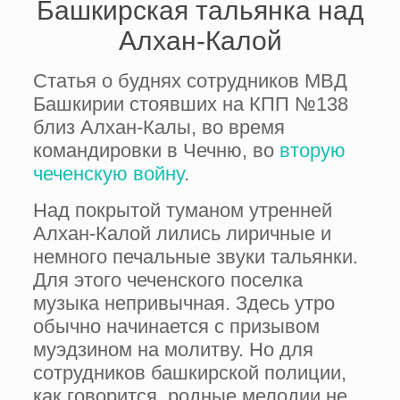
Башкирская тальянка над
Алхан-Калой
Статья о буднях сотрудников МВД
Башкирии стоявших на КПП №138
близ Алхан-Калы, во время
командировки в Чечню, во
вторую
чеченскую войну
.
Над покрытой туманом утренней
Алхан-Калой лились лиричные и
немного печальные звуки тальянки.
Для этого чеченского поселка
музыка непривычная. Здесь утро
обычно начинается с призывом
муэдзином на молитву. Но для
сотрудников башкирской полиции,
как говорится, родные мелодии не