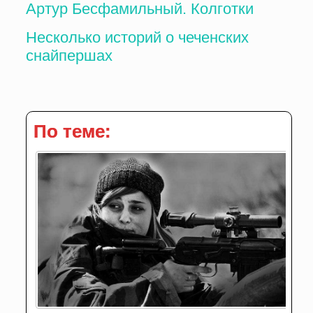
Артур Бесфамильный. Колготки
Несколько историй о чеченских
снайпершах
По теме: