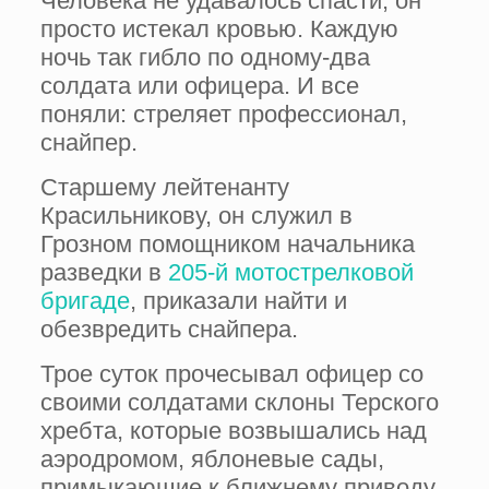
Человека не удавалось спасти, он
просто истекал кровью. Каждую
ночь так гибло по одному-два
солдата или офицера. И все
поняли: стреляет профессионал,
снайпер.
Старшему лейтенанту
Красильникову, он служил в
Грозном помощником начальника
разведки в
205-й мотострелковой
бригаде
, приказали найти и
обезвредить снайпера.
Трое суток прочесывал офицер со
своими солдатами склоны Терского
хребта, которые возвышались над
аэродромом, яблоневые сады,
примыкающие к ближнему приводу.