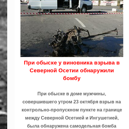
При обыске у виновника взрыва в
Северной Осетии обнаружили
бомбу
При обыске в доме мужчины,
совершившего утром 23 октября взрыв на
контрольно-пропускном пункте на границе
между Северной Осетией и Ингушетией,
была обнаружена самодельная бомба