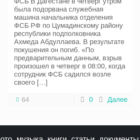
ФСБ В Дагестане в четверг утром
была подорвана служебная
машина начальника отделения
ФСБ РФ по Цумадинскому району
республики подполковника
Ахмеда Абдуллаева. В результате
покушения он погиб. «По
предварительным данным, взрыв
произошел в четверг в 08:00, когда
сотрудник ФСБ садился возле
своего
[…]
64
0
Далее
ото, музыка, книги, статьи, документы