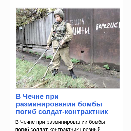
В Чечне при
разминировании бомбы
погиб солдат-контрактник
В Чечне при разминировании бомбы
погиб солдат-контрактник Грозный,