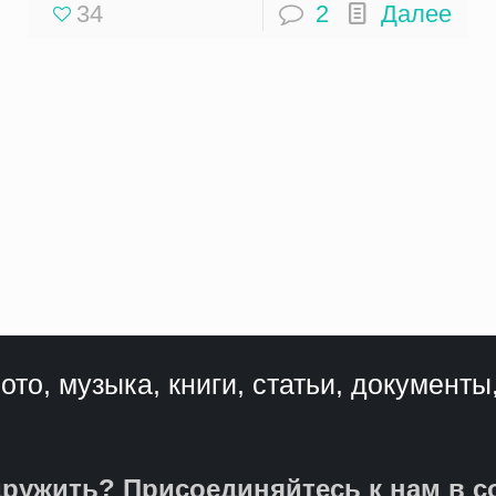
34
2
Далее
ото, музыка, книги, статьи, документы
ружить? Присоединяйтесь к нам в с