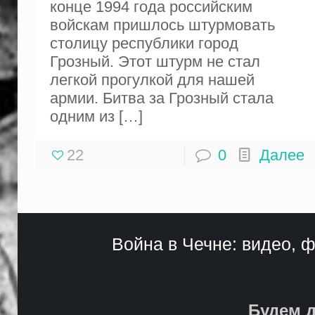
конце 1994 года российским
войскам пришлось штурмовать
столицу республики город
Грозный. Этот штурм не стал
легкой прогулкой для нашей
армии. Битва за Грозный стала
одним из
[…]
22
0
Далее
Война в Чечне: видео, ф
Будем д