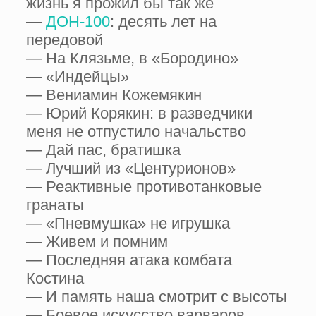
жизнь я прожил бы так же
—
ДОН-100
: десять лет на
передовой
— На Клязьме, в «Бородино»
— «Индейцы»
— Вениамин Кожемякин
— Юрий Корякин: в разведчики
меня не отпустило начальство
— Дай пас, братишка
— Лучший из «Центурионов»
— Реактивные противотанковые
гранаты
— «Пневмушка» не игрушка
— Живем и помним
— Последняя атака комбата
Костина
— И память наша смотрит с высоты
— Боевое искусство варваров