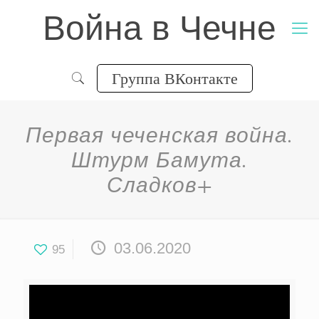
Война в Чечне
Группа ВКонтакте
Первая чеченская война.
Штурм Бамута.
Сладков+
03.06.2020
95