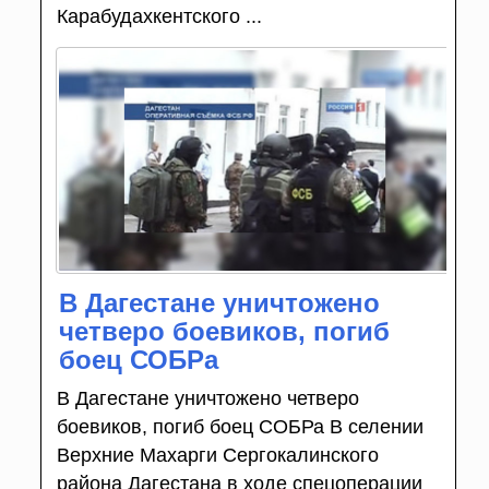
Карабудахкентского ...
В Дагестане уничтожено
четверо боевиков, погиб
боец СОБРа
В Дагестане уничтожено четверо
боевиков, погиб боец СОБРа В селении
Верхние Махарги Сергокалинского
района Дагестана в ходе спецоперации