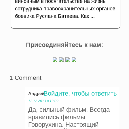
виновным в посягательстве на жизнь
сотрудника правоохранительных органов
боевика Руслана Батаева. Как ...
Присоединяйтесь к нам:
1 Comment
Войдите, чтобы ответить
Андрей
:
12.12.2013 в 13:02
Да, сильный фильм. Всегда
нравились фильмы
Говорухина. Настоящий