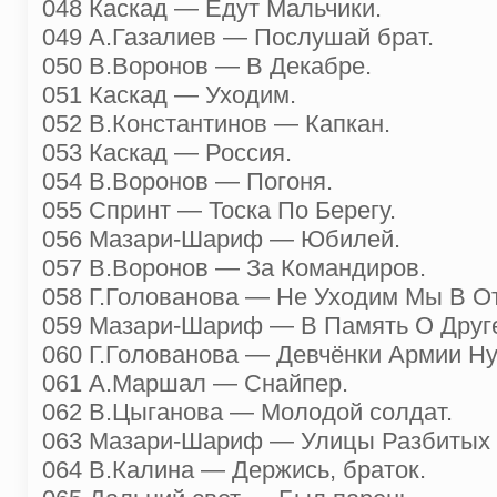
048 Каскад — Едут Мальчики.
049 А.Газалиев — Послушай брат.
050 В.Воронов — В Декабре.
051 Каскад — Уходим.
052 В.Константинов — Капкан.
053 Каскад — Россия.
054 В.Воронов — Погоня.
055 Спринт — Тоска По Берегу.
056 Мазари-Шариф — Юбилей.
057 В.Воронов — За Командиров.
058 Г.Голованова — Не Уходим Мы В От
059 Мазари-Шариф — В Память О Друг
060 Г.Голованова — Девчёнки Армии Н
061 А.Маршал — Снайпер.
062 В.Цыганова — Молодой солдат.
063 Мазари-Шариф — Улицы Разбитых 
064 В.Калина — Держись, браток.