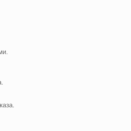
ми.
.
каза.