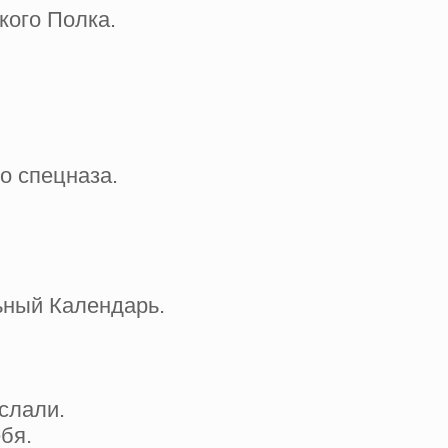
кого Полка.
о спецназа.
ьный Календарь.
слали.
бя.