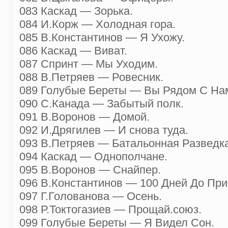
083 Каскад — Зорька.
084 И.Корж — Холодная гора.
085 В.Константинов — Я Ухожу.
086 Каскад — Виват.
087 Спринт — Мы Уходим.
088 В.Петряев — Ровесник.
089 Голубые Береты — Вы Рядом С На
090 С.Канада — Забытый полк.
091 В.Воронов — Домой.
092 И.Дрягилев — И снова туда.
093 В.Петряев — Батальонная Разведка
094 Каскад — Однополчане.
095 В.Воронов — Снайпер.
096 В.Константинов — 100 Дней До При
097 Г.Голованова — Осень.
098 Р.Токтогазиев — Прощай.союз.
099 Голубые Береты — Я Видел Сон.