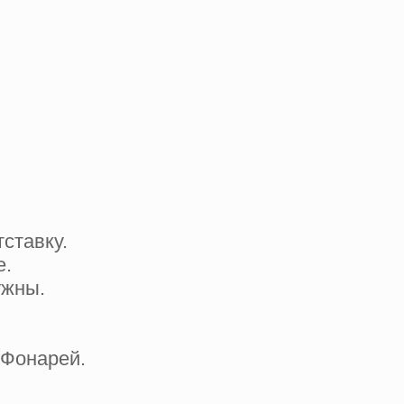
ставку.
е.
ужны.
Фонарей.