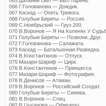
065 Дальний свет — Был парень.
066 Г.Голованова — Дождик.
067 Каскад — Опять Тревога.
068 Голубые Береты — Россия.
069 С.Ноябрьский — Груз 200.
070 В.Воронов — Я На Коленях У Судь
071 Голубые Береты — Позвони, Друг.
072 Г.Голованова — Салажата.
073 Каскад — Батальонная Разведка.
074 В.Константинов — Отпуск.
075 Мазари-Шариф — Цирк.
076 В.Константинов — Принцесса.
077 Мазари-Шариф — Фотография.
078 В.Денисов — Атаман.
079 В.Воронов — Российский Солдат.
080 Голубые Береты — Синева.
081 В.Воронов — Спец.
082 В.Цыганова — Офицеры.