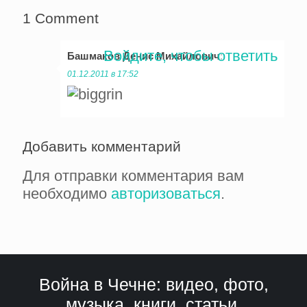
1 Comment
Войдите, чтобы ответить
Башмаков Денис Михайлович
:
01.12.2011 в 17:52
Добавить комментарий
Для отправки комментария вам
необходимо
авторизоваться
.
Война в Чечне: видео, фото,
музыка, книги, статьи,