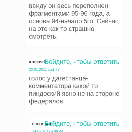
ввиду он весь переполнен
фрагментами 95-96 года, а
основа 94-начало 5го. Сейчас
на это как то страшно
смотреть.
Войдите, чтобы ответить
алексей
:
23.01.2011 в 21:48
голос у дагестанца-
комментатора какой то
пиндоский явно не на стороне
федералов
Войдите, чтобы ответить
ёшкинкот
:
24.03.2012 в 09:44