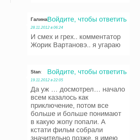
Войдите, чтобы ответить
Галина
:
28.11.2012 в 06:24
И смех и грех.. комментатор
Жорик Вартановэ.. я угараю
Войдите, чтобы ответить
Stan
:
19.11.2012 в 22:05
Да уж … досмотрел… начало
всем казалось как
приключение, потом все
больше и больше понимают
в какую жопу попали. А
кстати фильм собрали
значительно позже, я имею