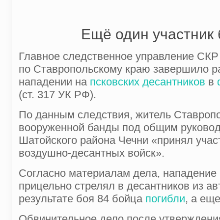
Ещё один участник 
Главное следственное управление СКР
по Ставропольскому краю завершило р
нападении на
псковских десантников
в
(ст. 317 УК РФ).
По данным следствия, житель Ставропо
вооруженной банды под общим руково
Шатойского района Чечни «принял учас
воздушно-десантных войск».
Согласно материалам дела, нападение 
прицельно стрелял в десантников из а
результате боя 84 бойца
погибли
, а ещ
Обвинительное дело после утверждения