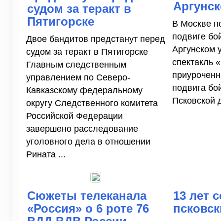
Аргунс
судом за теракт в
Пятигорске
В Москве п
подвиге бо
Двое бандитов предстанут перед
Аргунском 
судом за теракт в Пятигорске
спектакль 
Главным следственным
приуроченн
управлением по Северо-
подвига бо
Кавказскому федеральному
Псковской д
округу Следственного комитета
Российской Федерации
завершено расследование
уголовного дела в отношении
Рината ...
Сюжеты телеканала
13 лет 
«Россия» о 6 роте 76
псковск