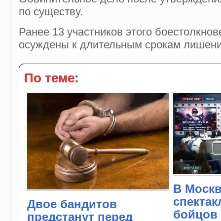
по существу.
Ранее 13 участников этого боестолкно
осуждены к длительным срокам лишени
По теме:
В Москв
спектак
Двое бандитов
бойцов 
предстанут перед