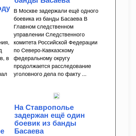
банды Басаева
оду
В Москве задержали ещё одного
боевика из банды Басаева В
Главном следственном
управлении Следственного
ния,
комитета Российской Федерации
д
по Северо-Кавказскому
в, в
федеральному округу
продолжается расследование
нал
уголовного дела по факту ...
На Ставрополье
задержан ещё один
боевик из банды
ие
Басаева