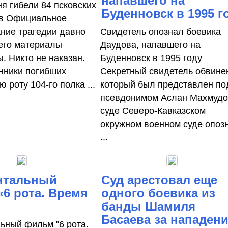
напавшего на
ня гибели 84 псковских
Буденновск в 1995 г
ов Официальное
ние трагедии давно
Свидетель опознал боевика
 его материалы
Даудова, напавшего на
. Никто не наказан.
Буденновск в 1995 году
нники погибших
Секретный свидетель обвине
ю роту 104-го полка ...
который был представлен по
псевдонимом Аслан Махмудо
суде Северо-Кавказском
окружном военном суде опоз
...
нтальный
Суд арестовал еще
6 рота. Время
одного боевика из
банды Шамиля
Басаева за нападен
ьный фильм "6 рота.