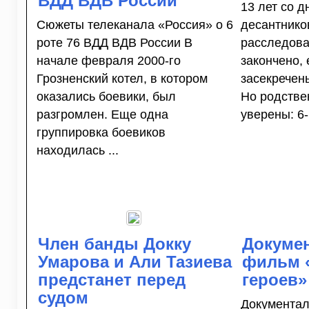
ВДД ВДВ России
13 лет со д
Сюжеты телеканала «Россия» о 6
десантник
роте 76 ВДД ВДВ России В
расследова
начале февраля 2000-го
закончено,
Грозненский котел, в котором
засекречены
оказались боевики, был
Но родстве
разгромлен. Еще одна
уверены: 6-
группировка боевиков
находилась ...
Член банды Докку
Докуме
Умарова и Али Тазиева
фильм «
предстанет перед
героев»
судом
Документал