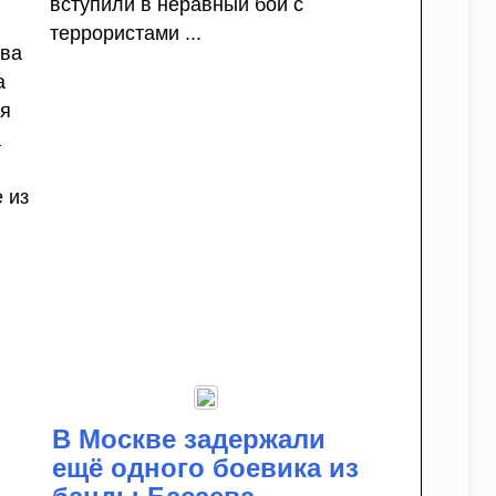
вступили в неравный бой с
террористами ...
ова
а
ля
а
е из
В Москве задержали
ещё одного боевика из