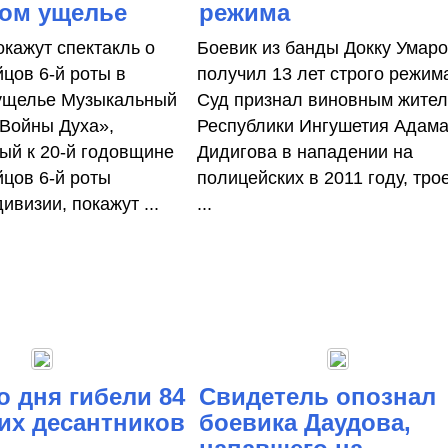
ком ущелье
режима
окажут спектакль о
Боевик из банды Докку Умар
йцов 6-й роты в
получил 13 лет строго режим
ущелье Музыкальный
Суд признал виновным жите
«Войны Духа»,
Республики Ингушетия Адам
ый к 20-й годовщине
Дидигова в нападении на
йцов 6-й роты
полицейских в 2011 году, тро
ивизии, покажут ...
...
со дня гибели 84
Свидетель опознал
их десантников
боевика Даудова,