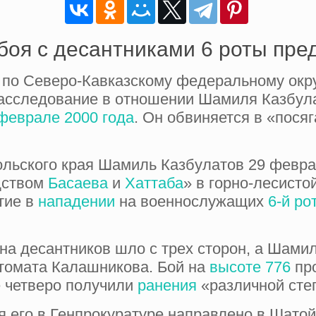
боя с десантниками 6 роты пре
 по Северо-Кавказскому федеральному окру
асследование в отношении Шамиля Казбула
феврале 2000 года
. Он обвиняется в «пося
льского края Шамиль Казбулатов 29 февра
дством
Басаева
и
Хаттаба
» в горно-лесисто
тие в
нападении
на военнослужащих
6-й ро
на десантников шло с трех сторон, а Шамил
втомата Калашникова. Бой на
высоте 776
про
е четверо получили
ранения
«различной сте
 его в Генпрокуратуре направлено в Шато