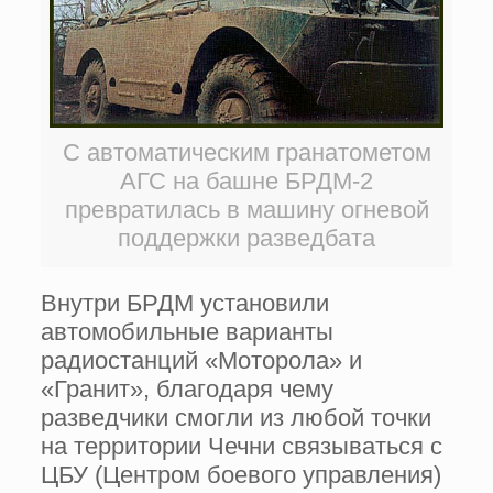
С автоматическим гранатометом
АГС на башне БРДМ-2
превратилась в машину огневой
поддержки разведбата
Внутри БРДМ установили
автомобильные варианты
радиостанций «Моторола» и
«Гранит», благодаря чему
разведчики смогли из любой точки
на территории Чечни связываться с
ЦБУ (Центром боевого управления)