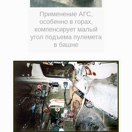
Применение АГС,
особенно в горах,
компенсирует малый
угол подъема пулемета
в башне