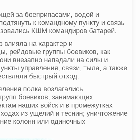
щей за боеприпасами, водой и
одтянуть к командному пункту и связь
ьзовались КШМ командиров батарей.
 влияла на характер и
, рейдовые группы боевиков, как
они внезапно нападали на силы и
нкты управления, связи, тыла, а также
ествляли быстрый отход.
еления полка возлагались
 групп боевиков, занимающих
ктам наших войск и в промежутках
ыходах из ущелий и теснин; уничтожение
ение колонн или одиночных