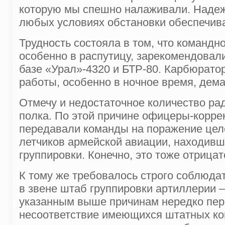
которую мы спешно налаживали. Надежн
любых условиях обстановки обеспечив
Трудность состояла в том, что командн
особенно в распутицу, зарекомендовал
базе «Урал»-4320 и БТР-80. Карбюратор
работы, особенно в ночное время, дем
Отмечу и недостаточное количество ра
полка. По этой причине офицеры-корре
передавали команды на поражение целе
летчиков армейской авиации, находивш
группировки. Конечно, это тоже отрица
К тому же требовалось строго соблюда
в звене штаб группировки артиллерии –
указанным выше причинам нередко пер
несоответствие имеющихся штатных ко