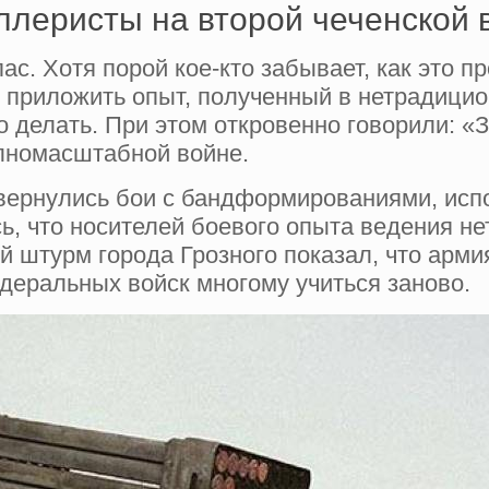
ллеристы на второй чеченской 
апас. Хотя порой кое-кто забывает, как это
риложить опыт, полученный в нетрадицион
 делать. При этом откровенно говорили: «З
олномасштабной войне.
азвернулись бои с бандформированиями, ис
ь, что носителей боевого опыта ведения н
й штурм города Грозного показал, что арми
еральных войск многому учиться заново.