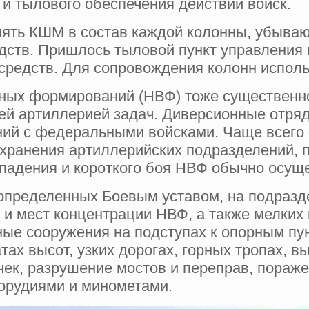
 и тылового обеспечения действий войск.
ть КШМ в состав каждой колонны, убываю
дств. Пришлось тыловой пункт управления п
средств. Для сопровождения колонн испол
ных формирований (НВФ) тоже существенно
й артиллерией задач. Диверсионные отряды
ний с федеральными войсками. Чаще всего 
хранения артиллерийских подразделений, пу
ападения и короткого боя НВФ обычно осущ
определенных Боевым уставом, на подразд
 и мест концентрации НВФ, а также мелких
ые сооружения на подступах к опорным пун
тах высот, узких дорогах, горных тропах, в
очек, разрушение мостов и переправ, пораж
орудиями и минометами.