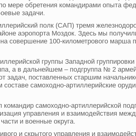
 по мере обретения командирами опыта фе
оевые задачи.
тиллерийский полк (САП) тремя железнодо
айоне аэропорта Моздок. Здесь мы получи
) на совершение 100-километрового марша
тиллерийской группы Западной группировки
ппа, а в дальнейшем – подгруппа № 2 армей
 от задач, поставленных старшим начальник
м составе самоходно-артиллерийские оруди
л командир самоходно-артиллерийской под
низация управления и взаимодействия межд
асти и военные округа.
ивого и скрытого управления и взаимодейст