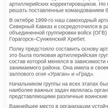
артиллерийских корректировщиков. Но
решать поставленные командованием б
В октябре 1999-го наш самоходный ар
Северный Кавказ и сосредоточился в р
объединенной группировки войск (ОГВ
Горагорск–Сунженский Хребет.
Полку предстояло составить основу ар
это была полковая артиллерийская гру
состав которой менялся в зависимости
занимаемого района. Она имела в свое
залпового огня «Ураган» и «Град».
Начальником группы на всех этапах бы
наиболее важных задач являлась орга
представляющими различные воинские ч
Важнейшее место в организации устойч