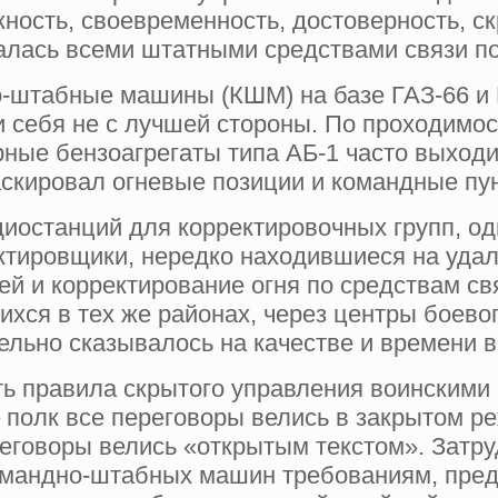
ость, своевременность, достоверность, с
алась всеми штатными средствами связи по
о-штабные машины (КШМ) на базе ГАЗ-66 и 
и себя не с лучшей стороны. По проходимо
ные бензоагрегаты типа АБ-1 часто выходил
аскировал огневые позиции и командные пу
диостанций для корректировочных групп, о
ктировщики, нередко находившиеся на удале
й и корректирование огня по средствам свя
ихся в тех же районах, через центры боев
тельно сказывалось на качестве и времени 
ть правила скрытого управления воинскими 
 полк все переговоры велись в закрытом ре
еговоры велись «открытым текстом». Затру
мандно-штабных машин требованиям, пред