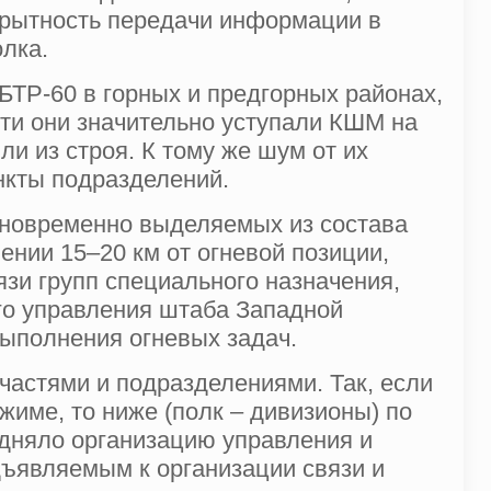
крытность передачи информации в
лка.
БТР-60 в горных и предгорных районах,
сти они значительно уступали КШМ на
и из строя. К тому же шум от их
нкты подразделений.
дновременно выделяемых из состава
нии 15–20 км от огневой позиции,
зи групп специального назначения,
ого управления штаба Западной
выполнения огневых задач.
частями и подразделениями. Так, если
жиме, то ниже (полк – дивизионы) по
дняло организацию управления и
ъявляемым к организации связи и