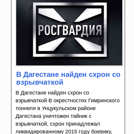
В Дагестане найден схрон со
взрывчаткой
В Дагестане найден схрон со
взрывчаткой В окрестностях Гимринского
тоннеля в Унцукульском районе
Дагестана уничтожен тайник с
взрывчаткой, схрон принадлежал
ликвидированному 2015 году боевику,