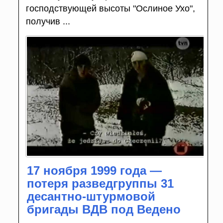
господствующей высоты "Ослиное Ухо",
получив ...
17 ноября 1999 года —
потеря разведгруппы 31
десантно-штурмовой
бригады ВДВ под Ведено