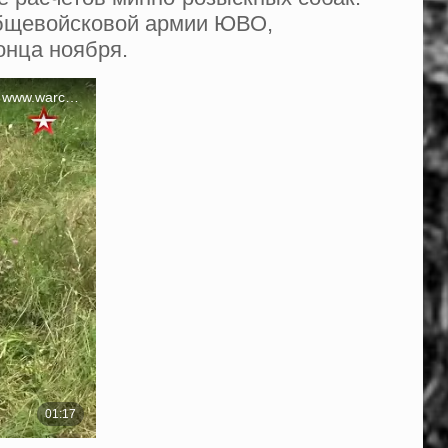
общевойсковой армии ЮВО,
онца ноября.