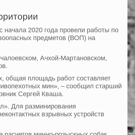
ерритории
 начала 2020 года провели работы по
ывоопасных предметов (ВОП) на
урчалоевском, Ачхой-Мартановском,
ов.
х, общая площадь работ составляет
отивопехотных мин», – сообщил старший
овник Сергей Кваша.
л». Для разминирования
еконтактных взрывных устройств
е расчетов минно-розыскных собак.