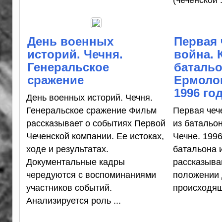
(чеченской .
День военных
Первая 
историй. Чечня.
война. 
Генеральское
батальо
сражение
Ермолов
1996 го
День военных историй. Чечня.
Генеральское сражение Фильм
Первая чеч
рассказывает о событиях Первой
из батальо
Чеченской компании. Ее истоках,
Чечне. 1996
ходе и результатах.
батальона 
Документальные кадры
рассказыва
чередуются с воспоминаниями
положении 
участников событий.
происходящи
Анализируется роль ...