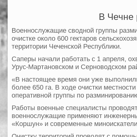
В Чечне 
Военнослужащие сводной группы размин
очистке около 600 гектаров сельскохоз
территории Чеченской Республики.
Саперы начали работать с 1 апреля, ох
Урус-Мартановском и Серноводском райо
«В настоящее время они уже выполнили
более 650 га. В ходе очистки местност
оперативной группы по разминированию
Работы военные специалисты проводят
военнослужащие применяют инженерные
«Коршун» и современные миноискател
Очистку территорий проводят с помощью