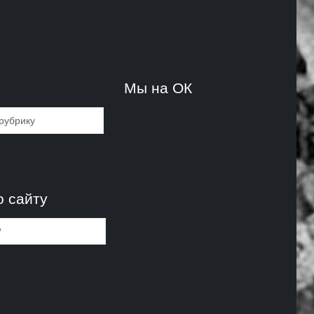
и
Мы на ОК
и
о сайту