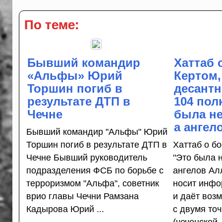
По теме:
Бывший командир
Хаттаб 
«Альфы» Юрий
Кертом,
Торшин погиб в
десантн
результате ДТП в
104 пол
Чечне
была не
а ангел
Бывший командир "Альфы" Юрий
Торшин погиб в результате ДТП в
Хаттаб о бо
Чечне Бывший руководитель
"Это была 
подразделения ФСБ по борьбе с
ангелов Ал
терроризмом "Альфа", советник
носит инфо
врио главы Чечни Рамзана
и даёт воз
Кадырова Юрий ...
с двумя то