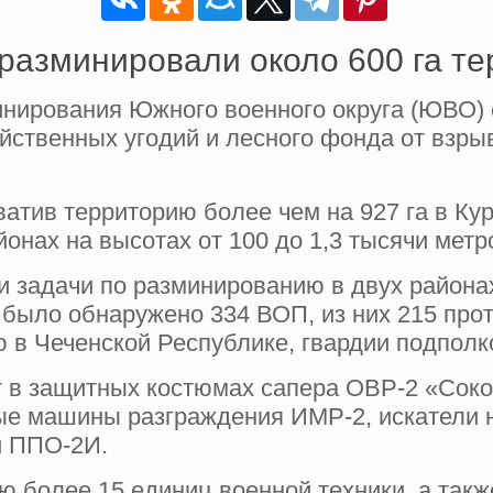
разминировали около 600 га т
ирования Южного военного округа (ЮВО) с
яйственных угодий и лесного фонда от взр
ватив территорию более чем на 927 га в К
нах на высотах от 100 до 1,3 тысячи метр
 задачи по разминированию в двух района
и было обнаружено 334 ВОП, из них 215 пр
 в Чеченской Республике, гвардии подполк
 в защитных костюмах сапера ОВР-2 «Соко
 машины разграждения ИМР-2, искатели н
и ППО-2И.
 более 15 единиц военной техники, а такж