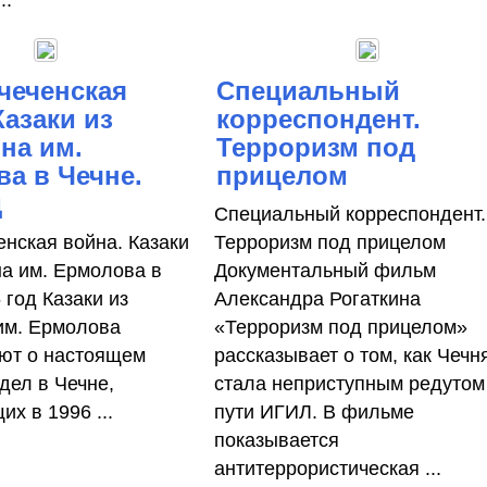
..
чеченская
Специальный
Казаки из
корреспондент.
на им.
Терроризм под
а в Чечне.
прицелом
д
Специальный корреспондент.
енская война. Казаки
Терроризм под прицелом
на им. Ермолова в
Документальный фильм
 год Казаки из
Александра Рогаткина
им. Ермолова
«Терроризм под прицелом»
ют о настоящем
рассказывает о том, как Чечн
дел в Чечне,
стала неприступным редутом
х в 1996 ...
пути ИГИЛ. В фильме
показывается
антитеррористическая ...