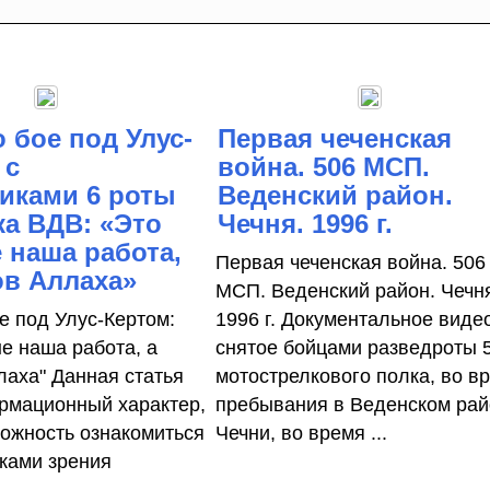
о бое под Улус-
Первая чеченская
 с
война. 506 МСП.
иками 6 роты
Веденский район.
ка ВДВ: «Это
Чечня. 1996 г.
 наша работа,
Первая чеченская война. 506
ов Аллаха»
МСП. Веденский район. Чечн
е под Улус-Кертом:
1996 г. Документальное виде
не наша работа, а
снятое бойцами разведроты 
лаха" Данная статья
мотострелкового полка, во в
рмационный характер,
пребывания в Веденском ра
можность ознакомиться
Чечни, во время ...
чками зрения