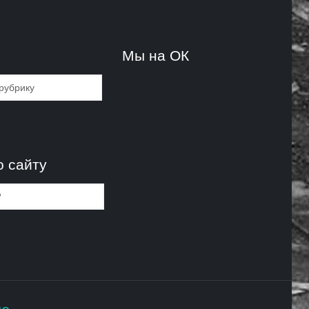
и
Мы на ОК
и
о сайту