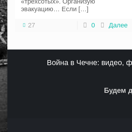
«трехсо­тых». Организую
эвакуацию… Если
[…]
27
0
Далее
Война в Чечне: видео, ф
Будем д