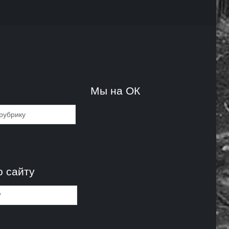
и
Мы на ОК
и
о сайту