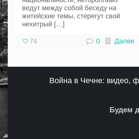
ведут между собой беседу на
житейские темы, стерегут свой
нехитрый
[…]
74
0
Далее
Война в Чечне: видео, ф
Будем д