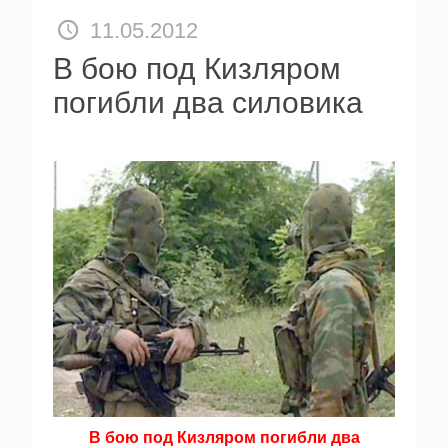
11.05.2012
В бою под Кизляром
погибли два силовика
В бою под Кизляром погибли два