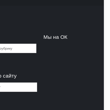
и
Мы на ОК
и
о сайту