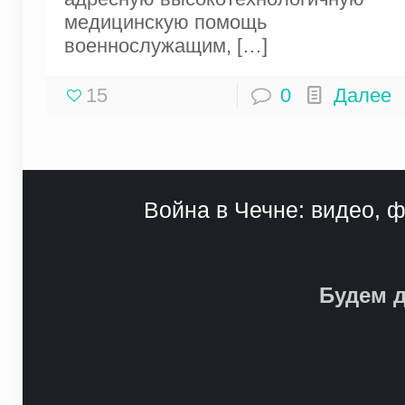
медицинскую помощь
военнослужащим,
[…]
15
0
Далее
Война в Чечне: видео, ф
Будем д