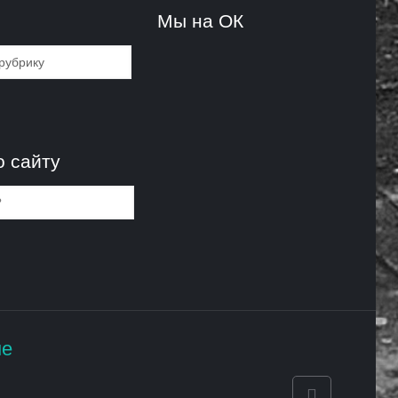
и
Мы на ОК
и
о сайту
не