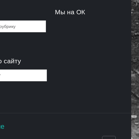
и
Мы на ОК
и
о сайту
не