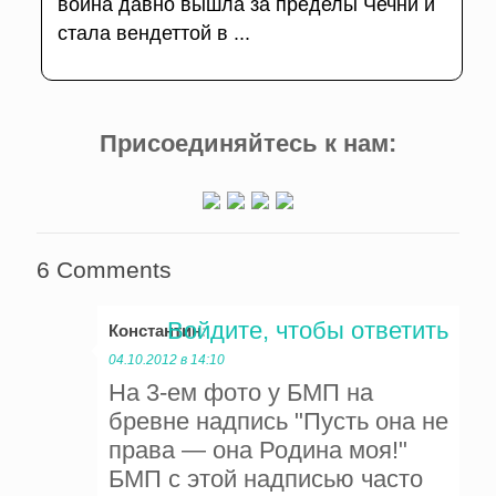
война давно вышла за пределы Чечни и
стала вендеттой в ...
Присоединяйтесь к нам:
6 Comments
Войдите, чтобы ответить
Константин
:
04.10.2012 в 14:10
На 3-ем фото у БМП на
бревне надпись "Пусть она не
права — она Родина моя!"
БМП с этой надписью часто