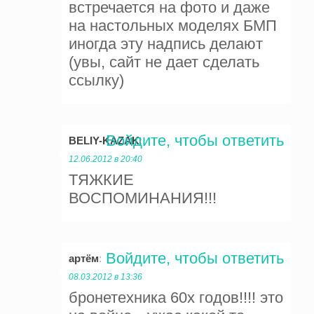
встречается на фото и даже
на настольных моделях БМП
иногда эту надпись делают
(увы, сайт не дает сделать
ссылку)
Войдите, чтобы ответить
BELIY-KAZAK
:
12.06.2012 в 20:40
ТЯЖКИЕ
ВОСПОМИНАНИЯ!!!
Войдите, чтобы ответить
артём
:
08.03.2012 в 13:36
бронетехника 60х годов!!!! это