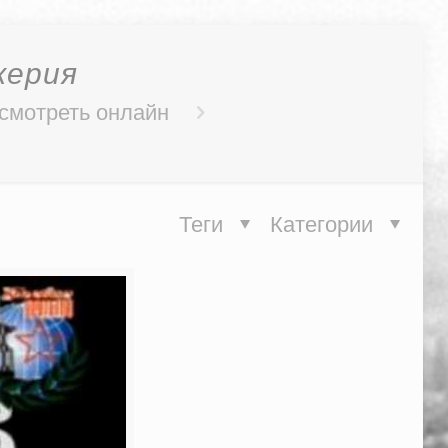
керия
 смотреть онлайн
Теги
Категории