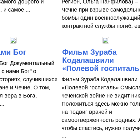
самого доброго и
Регион, Ольга Панфилова) –
 и самое ...
Чечне при взрыве самодельн
бомбы один военнослужащи
контрактной службы погиб, ещ
ами Бог
Фильм Зураба
Кодалашвили
 Бог Документальный
«Полевой госпиталь
с нами Бог" о
сториях, случившихся
Фильм Зураба Кодалашвили
не и Чечне. О том,
«Полевой госпиталь» Смысл
я вера в Бога,
чеченской войне не видит ник
..
Положиться здесь можно тол
на подвиг врачей и
самоотверженность родных. 
чтобы спастись, нужно получ
...