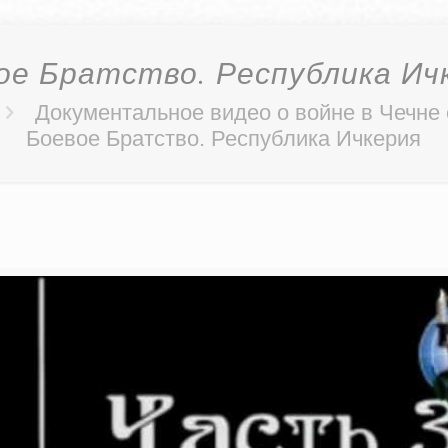
ое Братство. Республика Ич
Документальное видео о войне в Чечне
Боевое Братство. Республика Ичкерия