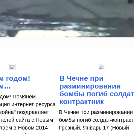
м годом!
В Чечне при
ем…
разминировании
бомбы погиб солдат
дом! Помянем...
контрактник
ция интернет-ресурса
 война" поздравляет
В Чечне при разминировании
ителей сайта с Новым
бомбы погиб солдат-контракт
елаем в Новом 2014
Грозный, Январь 17 (Новый