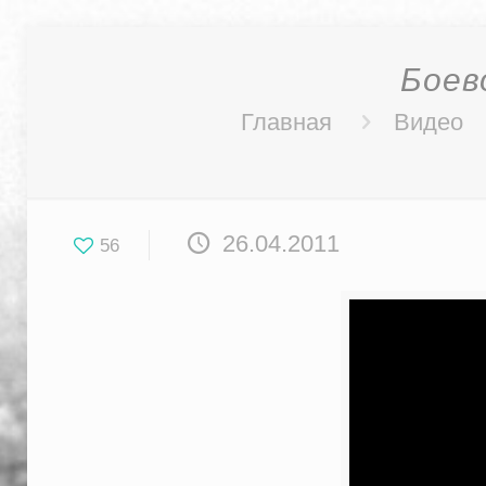
Боев
Главная
Видео
26.04.2011
56