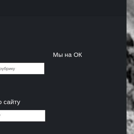
и
Мы на ОК
и
о сайту