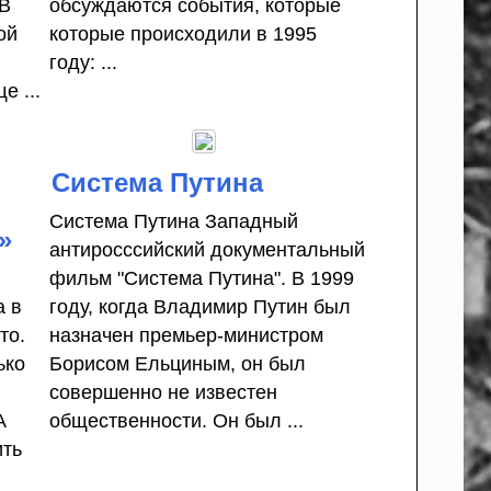
 В
обсуждаются события, которые
ой
которые происходили в 1995
й
году: ...
е ...
Система Путина
Система Путина Западный
»
антиросссийский документальный
фильм "Система Путина". В 1999
а в
году, когда Владимир Путин был
то.
назначен премьер-министром
ько
Борисом Ельциным, он был
совершенно не известен
А
общественности. Он был ...
ить