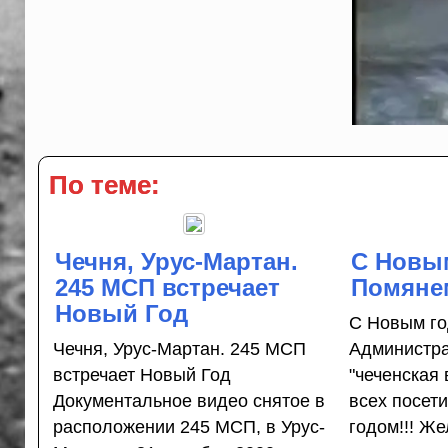
По теме:
Чечня, Урус-Мартан.
С Новы
245 МСП встречает
Помян
Новый Год
С Новым го
Чечня, Урус-Мартан. 245 МСП
Администра
встречает Новый Год
"чеченская
Документальное видео снятое в
всех посет
расположении 245 МСП, в Урус-
годом!!! Ж