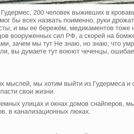
Гудермес, 200 человек выживших в кровавых
 мог бы всех назвать поименно, руки дрожат
сты, и мы ее бережём, медикаментов тоже н
цов вооруженных сил РФ, а скорей на бомже
и, зачем мы тут Не знаю, но знаю, что ум
ли, вы думаете тут воюют чеченцы, ошибает
х мыслей, мы хотим выйти из Гудермеса и 
спасти свои жизни.
темных улицах и окнах домов снайперов, м
ов, в канализационных люках.