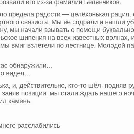
розвали его из-за фамилии Белянчиков.
ыло предела радости — целёхонькая рация, 
ртвого связиста. Мы её содрали и нашли у
ну, мы начали взывать о помощи буквально 
ьское шипения на всех известных волнах, и
 мы вмиг взлетели по лестнице. Молодой па
 нас обнаружили…
-то видел…
а, и, действительно, кто-то шёл, подняв 
заняв позиции, мы стали ждать нашего ночн
ил камень.
много расслабились.