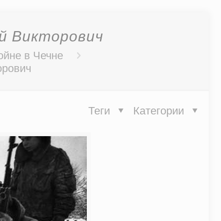
ей Викторович
ойне в Чечне
орович
Теги
Категории