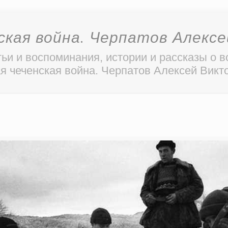
ская война. Черпатов Алекс
ьи и воспоминания, истории и рассказы о в
я чеченская война. Черпатов Алексей Викт