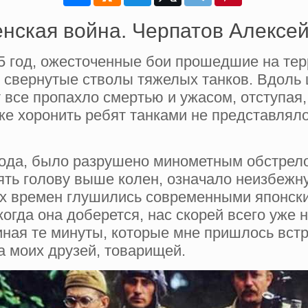
нская война. Черпатов Алексе
5 год, ожесточенные бои прошедшие на тер
, свернутые стволы тяжелых танков. Вдоль
т все пропахло смертью и ужасом, отступ
же хоронить ребят танками не представляло
орода, было разрушено минометным обстрел
нять голову выше колен, означало неизбежн
х времен глушились современными японским
когда она доберется, нас скорей всего уже 
ная те минуты, которые мне пришлось встр
а моих друзей, товарищей.